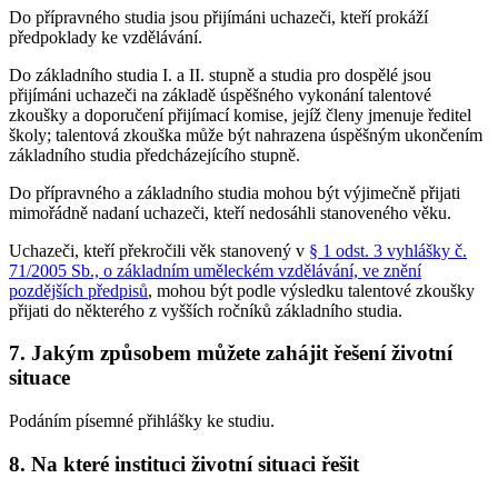
Do přípravného studia jsou přijímáni uchazeči, kteří prokáží
předpoklady ke vzdělávání.
Do základního studia I. a II. stupně a studia pro dospělé jsou
přijímáni uchazeči na základě úspěšného vykonání talentové
zkoušky a doporučení přijímací komise, jejíž členy jmenuje ředitel
školy; talentová zkouška může být nahrazena úspěšným ukončením
základního studia předcházejícího stupně.
Do přípravného a základního studia mohou být výjimečně přijati
mimořádně nadaní uchazeči, kteří nedosáhli stanoveného věku.
Uchazeči, kteří překročili věk stanovený v
§ 1 odst. 3 vyhlášky č.
71/2005 Sb., o základním uměleckém vzdělávání, ve znění
pozdějších předpisů
, mohou být podle výsledku talentové zkoušky
přijati do některého z vyšších ročníků základního studia.
7. Jakým způsobem můžete zahájit řešení životní
situace
Podáním písemné přihlášky ke studiu.
8. Na které instituci životní situaci řešit