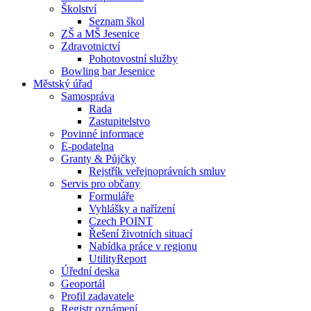
Školství
Seznam škol
ZŠ a MŠ Jesenice
Zdravotnictví
Pohotovostní služby
Bowling bar Jesenice
Městský úřad
Samospráva
Rada
Zastupitelstvo
Povinné informace
E-podatelna
Granty & Půjčky
Rejstřík veřejnoprávních smluv
Servis pro občany
Formuláře
Vyhlášky a nařízení
Czech POINT
Řešení životních situací
Nabídka práce v regionu
UtilityReport
Úřední deska
Geoportál
Profil zadavatele
Registr oznámení