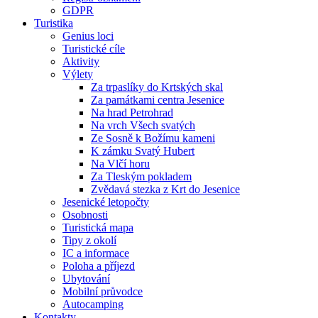
GDPR
Turistika
Genius loci
Turistické cíle
Aktivity
Výlety
Za trpaslíky do Krtských skal
Za památkami centra Jesenice
Na hrad Petrohrad
Na vrch Všech svatých
Ze Sosně k Božímu kameni
K zámku Svatý Hubert
Na Vlčí horu
Za Tleským pokladem
Zvědavá stezka z Krt do Jesenice
Jesenické letopočty
Osobnosti
Turistická mapa
Tipy z okolí
IC a informace
Poloha a příjezd
Ubytování
Mobilní průvodce
Autocamping
Kontakty