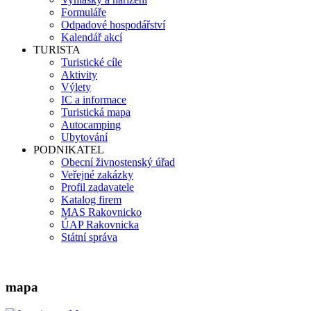
Formuláře
Odpadové hospodářství
Kalendář akcí
TURISTA
Turistické cíle
Aktivity
Výlety
IC a informace
Turistická mapa
Autocamping
Ubytování
PODNIKATEL
Obecní živnostenský úřad
Veřejné zakázky
Profil zadavatele
Katalog firem
MAS Rakovnicko
ÚAP Rakovnicka
Státní správa
mapa