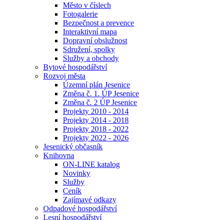
Město v číslech
Fotogalerie
Bezpečnost a prevence
Interaktivní mapa
Dopravní obslužnost
Sdružení, spolky
Služby a obchody
Bytové hospodářství
Rozvoj města
Územní plán Jesenice
Změna č. 1. ÚP Jesenice
Změna č. 2 ÚP Jesenice
Projekty 2010 - 2014
Projekty 2014 - 2018
Projekty 2018 - 2022
Projekty 2022 - 2026
Jesenický občasník
Knihovna
ON-LINE katalog
Novinky
Služby
Ceník
Zajímavé odkazy
Odpadové hospodářství
Lesní hospodářství