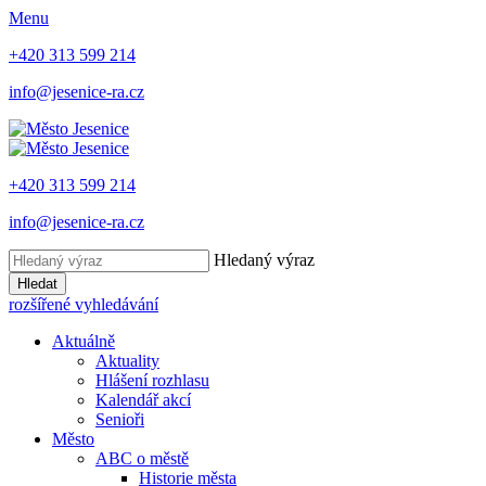
Menu
+420 313 599 214
info@jesenice-ra.cz
+420 313 599 214
info@jesenice-ra.cz
Hledaný výraz
Hledat
rozšířené vyhledávání
Aktuálně
Aktuality
Hlášení rozhlasu
Kalendář akcí
Senioři
Město
ABC o městě
Historie města