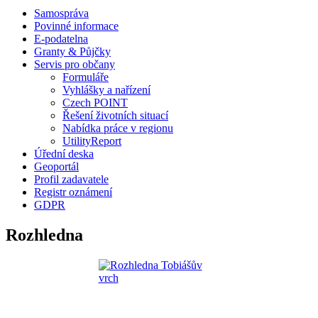
Samospráva
Povinné informace
E-podatelna
Granty & Půjčky
Servis pro občany
Formuláře
Vyhlášky a nařízení
Czech POINT
Řešení životních situací
Nabídka práce v regionu
UtilityReport
Úřední deska
Geoportál
Profil zadavatele
Registr oznámení
GDPR
Rozhledna