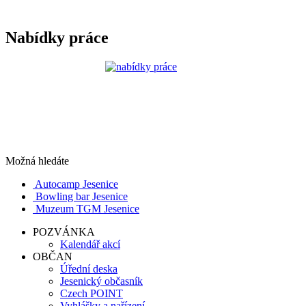
Nabídky práce
Možná hledáte
Autocamp Jesenice
Bowling bar Jesenice
Muzeum TGM Jesenice
POZVÁNKA
Kalendář akcí
OBČAN
Úřední deska
Jesenický občasník
Czech POINT
Vyhlášky a nařízení