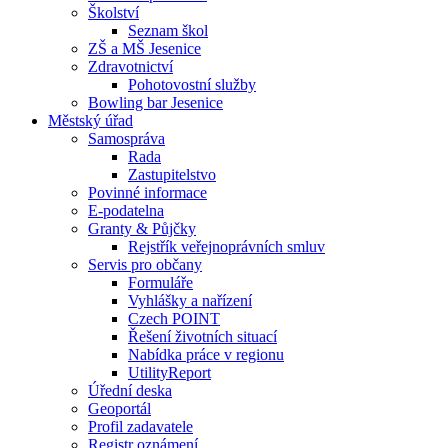
Školství
Seznam škol
ZŠ a MŠ Jesenice
Zdravotnictví
Pohotovostní služby
Bowling bar Jesenice
Městský úřad
Samospráva
Rada
Zastupitelstvo
Povinné informace
E-podatelna
Granty & Půjčky
Rejstřík veřejnoprávních smluv
Servis pro občany
Formuláře
Vyhlášky a nařízení
Czech POINT
Řešení životních situací
Nabídka práce v regionu
UtilityReport
Úřední deska
Geoportál
Profil zadavatele
Registr oznámení