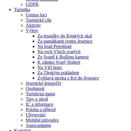
GDPR
Turistika
Genius loci
Turistické cíle
Aktivity
Výlety
Za trpaslíky do Krtských skal
Za památkami centra Jesenice
Na hrad Petrohrad
Na vrch Všech svatých
Ze Sosně k Božímu kameni
K zámku Svatý Hubert
Na Vlčí horu
Za Tleským pokladem
Zvědavá stezka z Krt do Jesenice
Jesenické letopočty
Osobnosti
Turistická mapa
Tipy z okolí
IC a informace
Poloha a příjezd
Ubytování
Mobilní průvodce
Autocamping
Kontakty