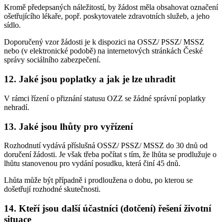
Kromě předepsaných náležitostí, by žádost měla obsahovat označení
ošetřujícího lékaře, popř. poskytovatele zdravotních služeb, a jeho
sídlo.
Doporučený vzor žádosti je k dispozici na OSSZ/ PSSZ/ MSSZ
nebo (v elektronické podobě) na internetových stránkách České
správy sociálního zabezpečení.
12. Jaké jsou poplatky a jak je lze uhradit
V rámci řízení o přiznání statusu OZZ se žádné správní poplatky
nehradí.
13. Jaké jsou lhůty pro vyřízení
Rozhodnutí vydává příslušná OSSZ/ PSSZ/ MSSZ do 30 dnů od
doručení žádosti. Je však třeba počítat s tím, že lhůta se prodlužuje o
lhůtu stanovenou pro vydání posudku, která činí 45 dnů.
Lhůta může být případně i prodloužena o dobu, po kterou se
došetřují rozhodné skutečnosti.
14. Kteří jsou další účastníci (dotčení) řešení životní
situace