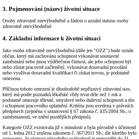
3. Pojmenování (název) životní situace
Osoby zdravotně znevýhodněné a žádost o uznání statusu osoby
zdravotně znevýhodněné
4. Základní informace k životní situaci
Jako osoba zdravotně znevýhodněná (dále jen "OZZ") bude uznán
občan, který má zachovánu schopnost vykonávat soustavné
zaměstnání nebo jinou výdělečnou činnost, ale jeho schopnost být
nebo zůstat pracovně začleněný, vykonávat dosavadní povolání
nebo využívat dosavadní kvalifikaci či získat novou, je podstatně
omezena.
Příčinou tohoto omezení je dlouhodobě nepříznivý zdravotní stav,
který má podle poznatků lékařské vědy trvat déle než 1 rok a
podstatně omezuje tělesné, smyslové nebo duševní schopnosti a tím
i schopnost pracovního uplatnění. Kritéria jsou uvedena v právních
předpisech (zejména v ustanovení § 67 zákona č. 435/2004 Sb., o
zaměstnanosti, ve znění pozdějších předpisů).
Kategorie OZZ existovala již v minulosti a byla původně s účinností
od 1. ledna 2012 zrušena zákonem č. 367/2011 Sb., dle kterého bylo
stanoveno, že platnost původního rozhodnutí je nejpozději do 31.