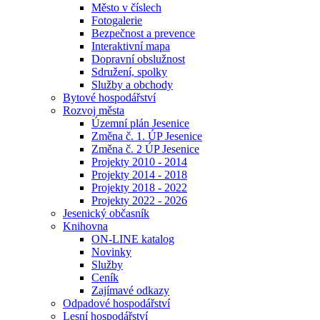
Město v číslech
Fotogalerie
Bezpečnost a prevence
Interaktivní mapa
Dopravní obslužnost
Sdružení, spolky
Služby a obchody
Bytové hospodářství
Rozvoj města
Územní plán Jesenice
Změna č. 1. ÚP Jesenice
Změna č. 2 ÚP Jesenice
Projekty 2010 - 2014
Projekty 2014 - 2018
Projekty 2018 - 2022
Projekty 2022 - 2026
Jesenický občasník
Knihovna
ON-LINE katalog
Novinky
Služby
Ceník
Zajímavé odkazy
Odpadové hospodářství
Lesní hospodářství