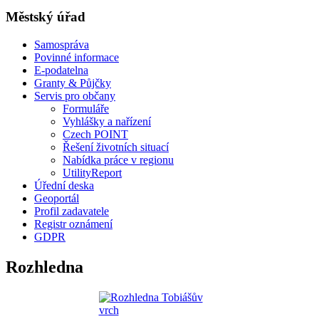
Městský úřad
Samospráva
Povinné informace
E-podatelna
Granty & Půjčky
Servis pro občany
Formuláře
Vyhlášky a nařízení
Czech POINT
Řešení životních situací
Nabídka práce v regionu
UtilityReport
Úřední deska
Geoportál
Profil zadavatele
Registr oznámení
GDPR
Rozhledna