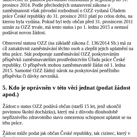
prosince 2014. Podle přechodných ustanovení zákona o
zaměstnanosti však původní rozhodnutí o OZZ vydaná Úřadem
práce České republiky do 31. prosince 2011 platí po celou dobu, na
kterou byla vydána. Pokud byl tedy občan před 31. prosincem 2011
uznán za OZZ trvale, má tento status i po 1. lednu 2015 a nemusí
podávat novou žádost.
Obnovení statusu OZZ (na základě zákona č. 136/2014 Sb.) má za
cíl zatraktivnit zaměstnávání těchto osob a zlepšit jejich uplatnění na
trhu práce. Stát podporuje zaměstnávání OZZ poskytováním
příspěvků zaměstnavatelům prostřednictvím Úřadu práce České
republiky. O příspěvek mohou zaměstnavatelé žádat od 1. ledna
2015. Samotné OZZ žádný nárok na poskytování peněžního
příspěvku či dávky nevzniká.
5. Kdo je oprávněn v této věci jednat (podat žádost
apod.)
Žádost o status OZZ podává občan (starší 15 let, jenž ukončil
povinnou školní docházku), který má z důvodu dlouhodobě
nepříznivého zdravotního stavu omezenou schopnost uplatnit se na
trhu práce.
Žádost může podat jak občan České republiky, tak cizinec, který v