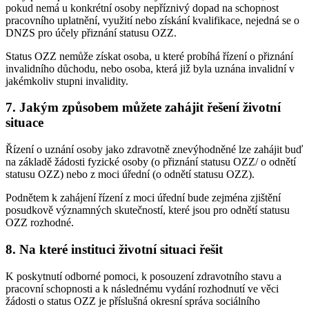
pokud nemá u konkrétní osoby nepříznivý dopad na schopnost
pracovního uplatnění, využití nebo získání kvalifikace, nejedná se o
DNZS pro účely přiznání statusu OZZ.
Status OZZ nemůže získat osoba, u které probíhá řízení o přiznání
invalidního důchodu, nebo osoba, která již byla uznána invalidní v
jakémkoliv stupni invalidity.
7. Jakým způsobem můžete zahájit řešení životní
situace
Řízení o uznání osoby jako zdravotně znevýhodněné lze zahájit buď
na základě žádosti fyzické osoby (o přiznání statusu OZZ/ o odnětí
statusu OZZ) nebo z moci úřední (o odnětí statusu OZZ).
Podnětem k zahájení řízení z moci úřední bude zejména zjištění
posudkově významných skutečností, které jsou pro odnětí statusu
OZZ rozhodné.
8. Na které instituci životní situaci řešit
K poskytnutí odborné pomoci, k posouzení zdravotního stavu a
pracovní schopnosti a k následnému vydání rozhodnutí ve věci
žádosti o status OZZ je příslušná okresní správa sociálního