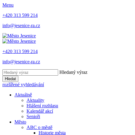
Menu
+420 313 599 214
info@jesenice-ra.cz
+420 313 599 214
info@jesenice-ra.cz
Hledaný výraz
Hledat
rozšířené vyhledávání
Aktuálně
Aktuality
Hlášení rozhlasu
Kalendář akcí
Senioři
Město
ABC o městě
Historie města