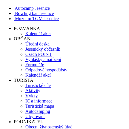
Autocamp Jesenice
Bowling bar Jesenice
Muzeum TGM Jesenice
POZVÁNKA
Kalendář akcí
OBČAN
Úřední deska
Jesenický občasník
Czech POINT
Vyhlášky a nařízení
Formuláře
Odpadové hospodářství
Kalendář akcí
TURISTA
Turistické cíle
Aktivity
Výlety
IC a informace
Turistická mapa
Autocamping
Ubytování
PODNIKATEL
Obecní živnostenský úřad