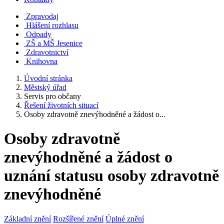
Zpravodaj
Hlášení rozhlasu
Odpady
ZŠ a MŠ Jesenice
Zdravotnictví
Knihovna
Úvodní stránka
Městský úřad
Servis pro občany
Řešení životních situací
Osoby zdravotně znevýhodněné a žádost o...
Osoby zdravotně
znevýhodněné a žádost o
uznání statusu osoby zdravotně
znevýhodněné
Základní znění
Rozšířené znění
Úplné znění