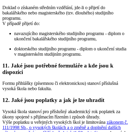
Doklad o získaném středním vzdělání, jde-li o přijetí do
bakalářského nebo magisterského (tzv. dlouhého) studijního
programu.
V případě přijetí do:
navazujícího magisterského studijního programu - diplom o
ukončení bakalářského studijního programu,
doktorského studijního programu - diplom o ukončení studia
v magisterském studijním programu.
11. Jaké jsou potřebné formuláře a kde jsou k
dispozici
Formu přihlášky (písemnou či elektronickou) stanoví příslušná
vysoká škola nebo fakulta.
12. Jaké jsou poplatky a jak je lze uhradit
Vysoká škola stanoví pro příslušný akademický rok poplatek za
úkony spojené s přijímacím řízením i způsob úhrady.
Výše poplatku u veřejných vysokých škol je limitována
zákonem č.
111/1998 Sb., o vysokých školách a o změně a doplnění dalších