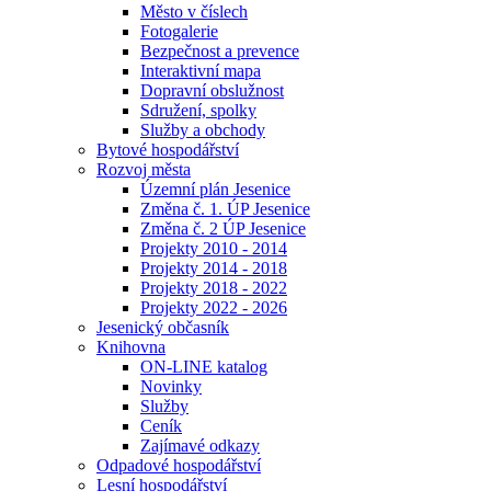
Město v číslech
Fotogalerie
Bezpečnost a prevence
Interaktivní mapa
Dopravní obslužnost
Sdružení, spolky
Služby a obchody
Bytové hospodářství
Rozvoj města
Územní plán Jesenice
Změna č. 1. ÚP Jesenice
Změna č. 2 ÚP Jesenice
Projekty 2010 - 2014
Projekty 2014 - 2018
Projekty 2018 - 2022
Projekty 2022 - 2026
Jesenický občasník
Knihovna
ON-LINE katalog
Novinky
Služby
Ceník
Zajímavé odkazy
Odpadové hospodářství
Lesní hospodářství