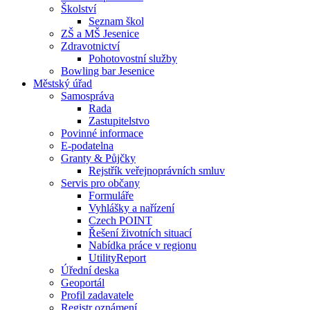
Školství
Seznam škol
ZŠ a MŠ Jesenice
Zdravotnictví
Pohotovostní služby
Bowling bar Jesenice
Městský úřad
Samospráva
Rada
Zastupitelstvo
Povinné informace
E-podatelna
Granty & Půjčky
Rejstřík veřejnoprávních smluv
Servis pro občany
Formuláře
Vyhlášky a nařízení
Czech POINT
Řešení životních situací
Nabídka práce v regionu
UtilityReport
Úřední deska
Geoportál
Profil zadavatele
Registr oznámení