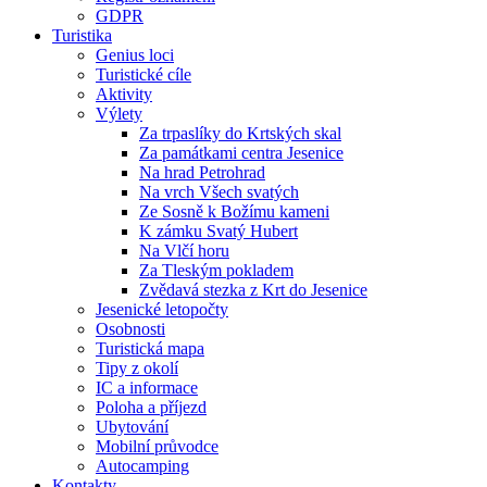
GDPR
Turistika
Genius loci
Turistické cíle
Aktivity
Výlety
Za trpaslíky do Krtských skal
Za památkami centra Jesenice
Na hrad Petrohrad
Na vrch Všech svatých
Ze Sosně k Božímu kameni
K zámku Svatý Hubert
Na Vlčí horu
Za Tleským pokladem
Zvědavá stezka z Krt do Jesenice
Jesenické letopočty
Osobnosti
Turistická mapa
Tipy z okolí
IC a informace
Poloha a příjezd
Ubytování
Mobilní průvodce
Autocamping
Kontakty