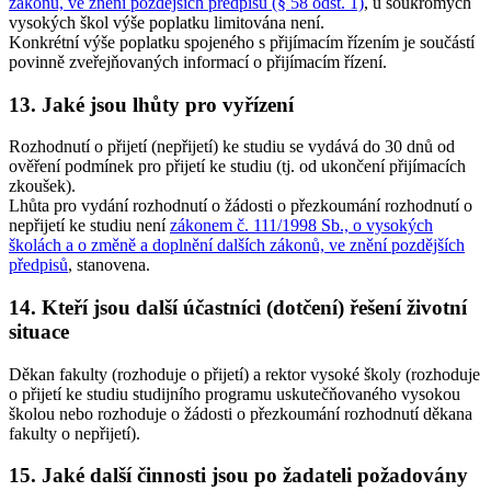
zákonů, ve znění pozdějších předpisů (§ 58 odst. 1)
, u soukromých
vysokých škol výše poplatku limitována není.
Konkrétní výše poplatku spojeného s přijímacím řízením je součástí
povinně zveřejňovaných informací o přijímacím řízení.
13. Jaké jsou lhůty pro vyřízení
Rozhodnutí o přijetí (nepřijetí) ke studiu se vydává do 30 dnů od
ověření podmínek pro přijetí ke studiu (tj. od ukončení přijímacích
zkoušek).
Lhůta pro vydání rozhodnutí o žádosti o přezkoumání rozhodnutí o
nepřijetí ke studiu není
zákonem č. 111/1998 Sb., o vysokých
školách a o změně a doplnění dalších zákonů, ve znění pozdějších
předpisů
, stanovena.
14. Kteří jsou další účastníci (dotčení) řešení životní
situace
Děkan fakulty (rozhoduje o přijetí) a rektor vysoké školy (rozhoduje
o přijetí ke studiu studijního programu uskutečňovaného vysokou
školou nebo rozhoduje o žádosti o přezkoumání rozhodnutí děkana
fakulty o nepřijetí).
15. Jaké další činnosti jsou po žadateli požadovány