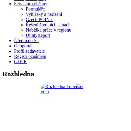
Servis pro občany
Formuláře
Vyhlášky a nařízení
Czech POINT
Řešení životních situací
Nabídka práce v regionu
UtilityReport
Úřední deska
Geoportál
Profil zadavatele
Registr oznámení
GDPR
Rozhledna