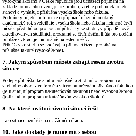
vysokými školami v České republice jsou uchazeči přijímáni na
základě přijímacího řízení, jehož průběh, včetně podmínek přijetí,
stanoví a vyhlašuje příslušná vysoká škola nebo fakulta.
Podmínky přijetí a informace o přijímacím řízení pro daný
akademický rok zveřejňuje vysoká škola nebo fakulta nejméně čtyři
měsíce před lhůtou pro podání přihlášky ke studiu; v případě nově
akreditovaných studijních programů se čtyřměsíční lhůta pro podání
přihlášek zkracuje minimálně na jeden měsíc.
Přihlášky ke studiu se podávají a přijímací řízení probíhá na
příslušné fakultě (vysoké škole).
7. Jakým způsobem můžete zahájit řešení životní
situace
Podejte přihlášku ke studiu příslušného studijního programu a
studijního oboru - ve formě a v termínu určeném příslušnou fakultou
(je-li studijní program uskutečňován fakultou) nebo vysokou školou
(je-li studijní program uskutečňován vysokou školou).
8. Na které instituci životní situaci řešit
Tato situace není řešena na žádném úřadu.
10. Jaké doklady je nutné mít s sebou