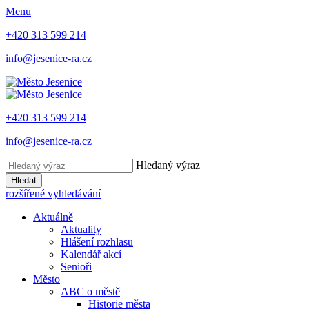
Menu
+420 313 599 214
info@jesenice-ra.cz
+420 313 599 214
info@jesenice-ra.cz
Hledaný výraz
Hledat
rozšířené vyhledávání
Aktuálně
Aktuality
Hlášení rozhlasu
Kalendář akcí
Senioři
Město
ABC o městě
Historie města