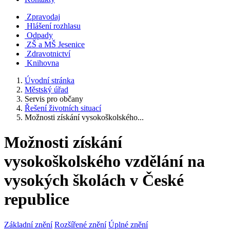
Zpravodaj
Hlášení rozhlasu
Odpady
ZŠ a MŠ Jesenice
Zdravotnictví
Knihovna
Úvodní stránka
Městský úřad
Servis pro občany
Řešení životních situací
Možnosti získání vysokoškolského...
Možnosti získání
vysokoškolského vzdělání na
vysokých školách v České
republice
Základní znění
Rozšířené znění
Úplné znění