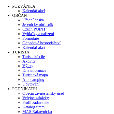
POZVÁNKA
Kalendář akcí
OBČAN
Úřední deska
Jesenický občasník
Czech POINT
Vyhlášky a nařízení
Formuláře
Odpadové hospodářství
Kalendář akcí
TURISTA
Turistické cíle
Aktivity
Výlety
IC a informace
Turistická mapa
Autocamping
Ubytování
PODNIKATEL
Obecní živnostenský úřad
Veřejné zakázky
Profil zadavatele
Katalog firem
MAS Rakovnicko