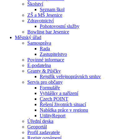
Školství
Seznam škol
ZŠ a MŠ Jesenice
Zdravotnictví
Pohotovostní služby
Bowling bar Jesenice
Městský úřad
Samospráva
Rada
Zastupitelstvo
Povinné informace
E-podatelna
Granty & Půjčky
Rejstřík veřejnoprávních smluv
Servis pro občany
Formuláře
Vyhlášky a nařízení
Czech POINT
Řešení životních situací
Nabídka práce v regionu
UtilityReport
Úřední deska
Geoportál
Profil zadavatele
Registr oznámení