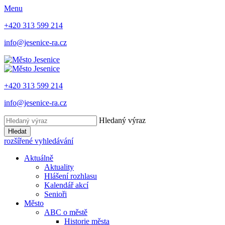
Menu
+420 313 599 214
info@jesenice-ra.cz
+420 313 599 214
info@jesenice-ra.cz
Hledaný výraz
Hledat
rozšířené vyhledávání
Aktuálně
Aktuality
Hlášení rozhlasu
Kalendář akcí
Senioři
Město
ABC o městě
Historie města