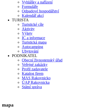
Vyhlášky a nařízení
Formuláře
Odpadové hospodářství
Kalendář akcí
TURISTA
Turistické cíle
Aktivity
Výlety
IC a informace
Turistická mapa
Autocamping
Ubytování
PODNIKATEL
Obecní živnostenský úřad
Veřejné zakázky
Profil zadavatele
Katalog firem
MAS Rakovnicko
ÚAP Rakovnicka
Státní správa
mapa