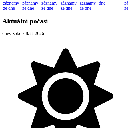
záznamy
záznamy
záznamy
záznamy
záznamy
dne
z
ze dne
ze dne
ze dne
ze dne
ze dne
z
Aktuální počasí
dnes, sobota 8. 8. 2026