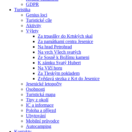
GDPR
Turistika
Genius loci
Turistické cíle
Aktivity
Výlety
Za trpaslíky do Krtských skal
Za památkami centra Jesenice
Na hrad Petrohrad
Na vrch Všech svatých
Ze Sosně k Božímu kameni
K zámku Svatý Hubert
Na Vlčí horu
Za Tleským pokladem
Zvědavá stezka z Krt do Jesenice
Jesenické letopočty
Osobnosti
Turistická mapa
Tipy z okolí
IC a informace
Poloha a příjezd
Ubytování
Mobilní průvodce
Autocamping
Kontakty