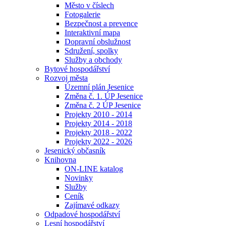
Město v číslech
Fotogalerie
Bezpečnost a prevence
Interaktivní mapa
Dopravní obslužnost
Sdružení, spolky
Služby a obchody
Bytové hospodářství
Rozvoj města
Územní plán Jesenice
Změna č. 1. ÚP Jesenice
Změna č. 2 ÚP Jesenice
Projekty 2010 - 2014
Projekty 2014 - 2018
Projekty 2018 - 2022
Projekty 2022 - 2026
Jesenický občasník
Knihovna
ON-LINE katalog
Novinky
Služby
Ceník
Zajímavé odkazy
Odpadové hospodářství
Lesní hospodářství