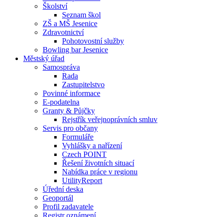
Školství
Seznam škol
ZŠ a MŠ Jesenice
Zdravotnictví
Pohotovostní služby
Bowling bar Jesenice
Městský úřad
Samospráva
Rada
Zastupitelstvo
Povinné informace
E-podatelna
Granty & Půjčky
Rejstřík veřejnoprávních smluv
Servis pro občany
Formuláře
Vyhlášky a nařízení
Czech POINT
Řešení životních situací
Nabídka práce v regionu
UtilityReport
Úřední deska
Geoportál
Profil zadavatele
Registr oznámení