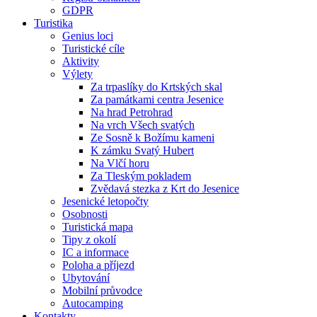
GDPR
Turistika
Genius loci
Turistické cíle
Aktivity
Výlety
Za trpaslíky do Krtských skal
Za památkami centra Jesenice
Na hrad Petrohrad
Na vrch Všech svatých
Ze Sosně k Božímu kameni
K zámku Svatý Hubert
Na Vlčí horu
Za Tleským pokladem
Zvědavá stezka z Krt do Jesenice
Jesenické letopočty
Osobnosti
Turistická mapa
Tipy z okolí
IC a informace
Poloha a příjezd
Ubytování
Mobilní průvodce
Autocamping
Kontakty