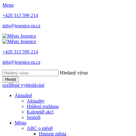
Menu
+420 313 599 214
info@jesenice-ra.cz
+420 313 599 214
info@jesenice-ra.cz
Hledaný výraz
Hledat
rozšířené vyhledávání
Aktuálně
Aktuality
Hlášení rozhlasu
Kalendář akcí
Senioři
Město
ABC o městě
Historie města