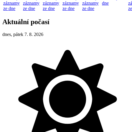
záznamy
záznamy
záznamy
záznamy
záznamy
dne
z
ze dne
ze dne
ze dne
ze dne
ze dne
z
Aktuální počasí
dnes, pátek 7. 8. 2026