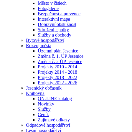
Město v číslech
Fotogalerie
Bezpečnost a prevence
Interaktivní mapa
Dopravní obslužnost
Sdružení, spolky
Služby a obchody
Bytové hospodářství
Rozvoj města
Územní plán Jesenice
Změna č. 1. ÚP Jesenice
Změna č. 2 ÚP Jesenice
Projekty 2010 - 2014
Projekty 2014 - 2018
Projekty 2018 - 2022
Projekty 2022 - 2026
Jesenický občasník
Knihovna
ON-LINE katalog
Novinky
Služby
Ceník
Zajímavé odkazy
Odpadové hospodářství
Lesní hospodářství