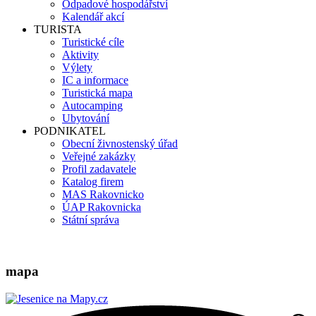
Odpadové hospodářství
Kalendář akcí
TURISTA
Turistické cíle
Aktivity
Výlety
IC a informace
Turistická mapa
Autocamping
Ubytování
PODNIKATEL
Obecní živnostenský úřad
Veřejné zakázky
Profil zadavatele
Katalog firem
MAS Rakovnicko
ÚAP Rakovnicka
Státní správa
mapa