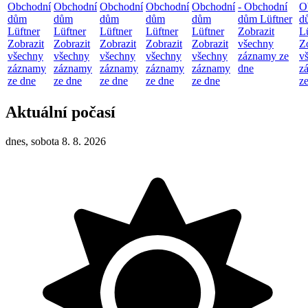
Obchodní
Obchodní
Obchodní
Obchodní
Obchodní
- Obchodní
O
dům
dům
dům
dům
dům
dům Lüftner
d
Lüftner
Lüftner
Lüftner
Lüftner
Lüftner
Zobrazit
L
Zobrazit
Zobrazit
Zobrazit
Zobrazit
Zobrazit
všechny
Z
všechny
všechny
všechny
všechny
všechny
záznamy ze
v
záznamy
záznamy
záznamy
záznamy
záznamy
dne
z
ze dne
ze dne
ze dne
ze dne
ze dne
z
Aktuální počasí
dnes, sobota 8. 8. 2026