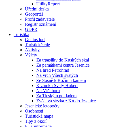
UtilityReport
Úřední deska
Geoportál
Profil zadavatele
Registr oznámení
GDPR
Turistika
Genius loci
Turistické cíle
Aktivity
Výlety
Za trpaslíky do Krtských skal
Za památkami centra Jesenice
Na hrad Petrohrad
Na vrch Všech svatých
Ze Sosně k Božímu kameni
K zámku Svatý Hubert
Na Vlčí horu
Za Tleským pokladem
Zvědavá stezka z Krt do Jesenice
Jesenické letopočty
Osobnosti
Turistická mapa
Tipy z okolí
IC a informace