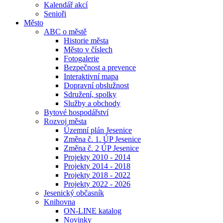
Kalendář akcí
Senioři
Město
ABC o městě
Historie města
Město v číslech
Fotogalerie
Bezpečnost a prevence
Interaktivní mapa
Dopravní obslužnost
Sdružení, spolky
Služby a obchody
Bytové hospodářství
Rozvoj města
Územní plán Jesenice
Změna č. 1. ÚP Jesenice
Změna č. 2 ÚP Jesenice
Projekty 2010 - 2014
Projekty 2014 - 2018
Projekty 2018 - 2022
Projekty 2022 - 2026
Jesenický občasník
Knihovna
ON-LINE katalog
Novinky