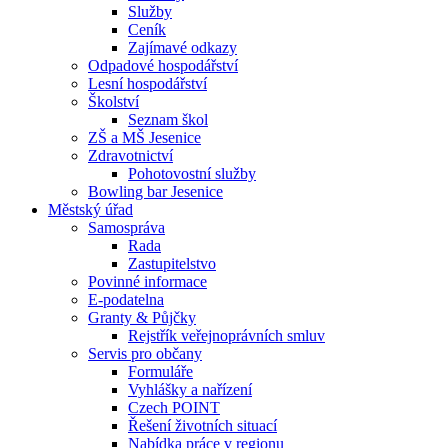
Služby
Ceník
Zajímavé odkazy
Odpadové hospodářství
Lesní hospodářství
Školství
Seznam škol
ZŠ a MŠ Jesenice
Zdravotnictví
Pohotovostní služby
Bowling bar Jesenice
Městský úřad
Samospráva
Rada
Zastupitelstvo
Povinné informace
E-podatelna
Granty & Půjčky
Rejstřík veřejnoprávních smluv
Servis pro občany
Formuláře
Vyhlášky a nařízení
Czech POINT
Řešení životních situací
Nabídka práce v regionu