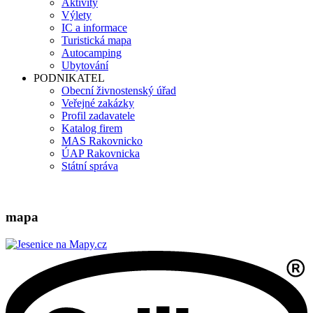
Aktivity
Výlety
IC a informace
Turistická mapa
Autocamping
Ubytování
PODNIKATEL
Obecní živnostenský úřad
Veřejné zakázky
Profil zadavatele
Katalog firem
MAS Rakovnicko
ÚAP Rakovnicka
Státní správa
mapa