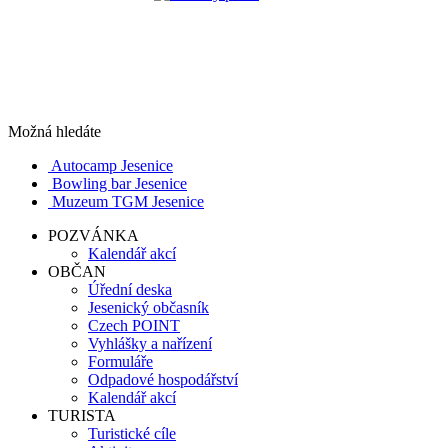
Možná hledáte
Autocamp Jesenice
Bowling bar Jesenice
Muzeum TGM Jesenice
POZVÁNKA
Kalendář akcí
OBČAN
Úřední deska
Jesenický občasník
Czech POINT
Vyhlášky a nařízení
Formuláře
Odpadové hospodářství
Kalendář akcí
TURISTA
Turistické cíle