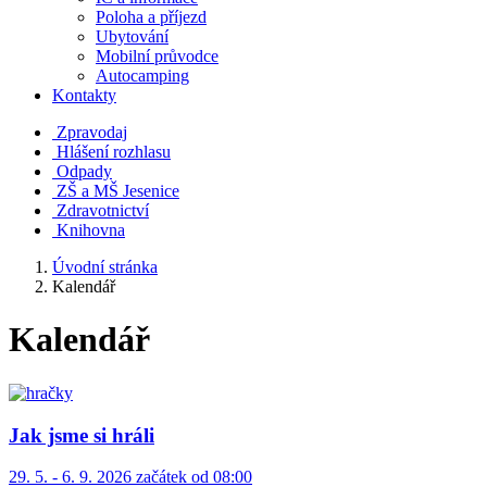
Poloha a příjezd
Ubytování
Mobilní průvodce
Autocamping
Kontakty
Zpravodaj
Hlášení rozhlasu
Odpady
ZŠ a MŠ Jesenice
Zdravotnictví
Knihovna
Úvodní stránka
Kalendář
Kalendář
Jak jsme si hráli
29. 5. - 6. 9. 2026 začátek od 08:00