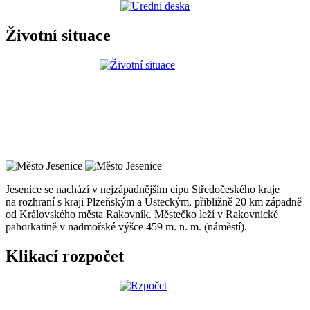
Životní situace
Jesenice se nachází v nejzápadnějším cípu Středočeského kraje
na rozhraní s kraji Plzeňským a Ústeckým, přibližně 20 km západně
od Královského města Rakovník. Městečko leží v Rakovnické
pahorkatině v nadmořské výšce 459 m. n. m. (náměstí).
Klikací rozpočet