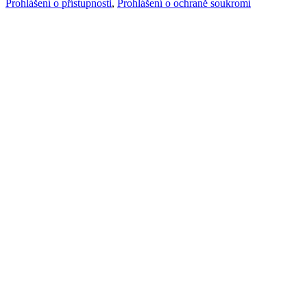
Prohlášení o přístupnosti
,
Prohlášení o ochraně soukromí