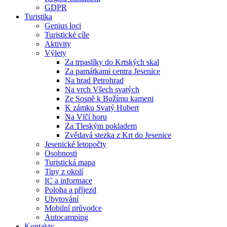
GDPR
Turistika
Genius loci
Turistické cíle
Aktivity
Výlety
Za trpaslíky do Krtských skal
Za památkami centra Jesenice
Na hrad Petrohrad
Na vrch Všech svatých
Ze Sosně k Božímu kameni
K zámku Svatý Hubert
Na Vlčí horu
Za Tleským pokladem
Zvědavá stezka z Krt do Jesenice
Jesenické letopočty
Osobnosti
Turistická mapa
Tipy z okolí
IC a informace
Poloha a příjezd
Ubytování
Mobilní průvodce
Autocamping
Kontakty