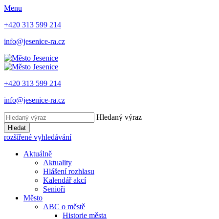
Menu
+420 313 599 214
info@jesenice-ra.cz
+420 313 599 214
info@jesenice-ra.cz
Hledaný výraz
Hledat
rozšířené vyhledávání
Aktuálně
Aktuality
Hlášení rozhlasu
Kalendář akcí
Senioři
Město
ABC o městě
Historie města