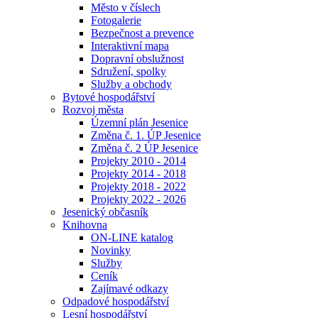
Město v číslech
Fotogalerie
Bezpečnost a prevence
Interaktivní mapa
Dopravní obslužnost
Sdružení, spolky
Služby a obchody
Bytové hospodářství
Rozvoj města
Územní plán Jesenice
Změna č. 1. ÚP Jesenice
Změna č. 2 ÚP Jesenice
Projekty 2010 - 2014
Projekty 2014 - 2018
Projekty 2018 - 2022
Projekty 2022 - 2026
Jesenický občasník
Knihovna
ON-LINE katalog
Novinky
Služby
Ceník
Zajímavé odkazy
Odpadové hospodářství
Lesní hospodářství