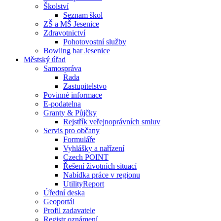
Školství
Seznam škol
ZŠ a MŠ Jesenice
Zdravotnictví
Pohotovostní služby
Bowling bar Jesenice
Městský úřad
Samospráva
Rada
Zastupitelstvo
Povinné informace
E-podatelna
Granty & Půjčky
Rejstřík veřejnoprávních smluv
Servis pro občany
Formuláře
Vyhlášky a nařízení
Czech POINT
Řešení životních situací
Nabídka práce v regionu
UtilityReport
Úřední deska
Geoportál
Profil zadavatele
Registr oznámení