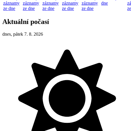
záznamy
záznamy
záznamy
záznamy
záznamy
dne
z
ze dne
ze dne
ze dne
ze dne
ze dne
z
Aktuální počasí
dnes, pátek 7. 8. 2026