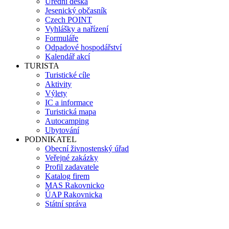
Úřední deska
Jesenický občasník
Czech POINT
Vyhlášky a nařízení
Formuláře
Odpadové hospodářství
Kalendář akcí
TURISTA
Turistické cíle
Aktivity
Výlety
IC a informace
Turistická mapa
Autocamping
Ubytování
PODNIKATEL
Obecní živnostenský úřad
Veřejné zakázky
Profil zadavatele
Katalog firem
MAS Rakovnicko
ÚAP Rakovnicka
Státní správa