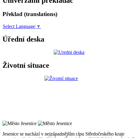
Univerzální překladač
Překlad (translations)
Select Language
▼
Úřední deska
Životní situace
Jesenice se nachází v nejzápadnějším cípu Středočeského kraje