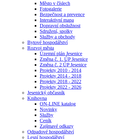
Město v číslech
Fotogalerie
Bezpečnost a prevence
Interaktivní mapa
Dopravní obslužnost
Sdružení, spolky
Služby a obchody
Bytové hospodářství
Rozvoj města
Územní plán Jesenice
Změna č. 1. ÚP Jesenice
Změna č. 2 ÚP Jesenice
Projekty 2010 - 2014
Projekty 2014 - 2018
Projekty 2018 - 2022
Projekty 2022 - 2026
Jesenický občasník
Knihovna
ON-LINE katalog
Novinky
Služby
Ceník
Zajímavé odkazy
Odpadové hospodářství
Lesní hospodářství