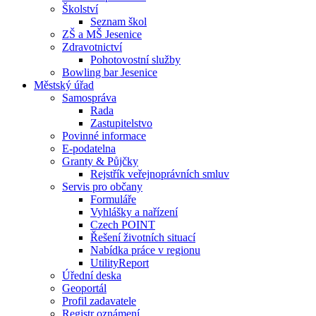
Školství
Seznam škol
ZŠ a MŠ Jesenice
Zdravotnictví
Pohotovostní služby
Bowling bar Jesenice
Městský úřad
Samospráva
Rada
Zastupitelstvo
Povinné informace
E-podatelna
Granty & Půjčky
Rejstřík veřejnoprávních smluv
Servis pro občany
Formuláře
Vyhlášky a nařízení
Czech POINT
Řešení životních situací
Nabídka práce v regionu
UtilityReport
Úřední deska
Geoportál
Profil zadavatele
Registr oznámení