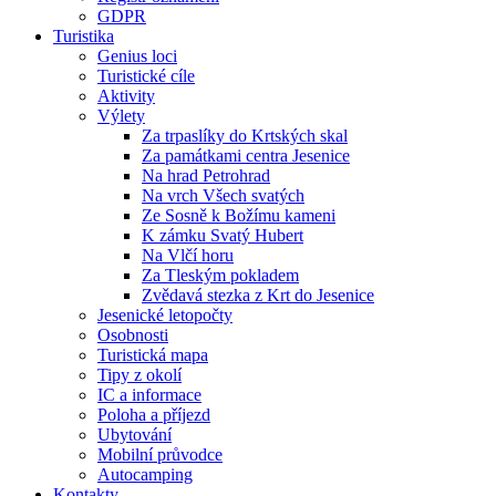
GDPR
Turistika
Genius loci
Turistické cíle
Aktivity
Výlety
Za trpaslíky do Krtských skal
Za památkami centra Jesenice
Na hrad Petrohrad
Na vrch Všech svatých
Ze Sosně k Božímu kameni
K zámku Svatý Hubert
Na Vlčí horu
Za Tleským pokladem
Zvědavá stezka z Krt do Jesenice
Jesenické letopočty
Osobnosti
Turistická mapa
Tipy z okolí
IC a informace
Poloha a příjezd
Ubytování
Mobilní průvodce
Autocamping
Kontakty