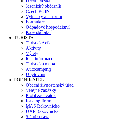
Úřední deska
Jesenický občasník
Czech POINT
Vyhlášky a nařízení
Formuláře
Odpadové hospodářství
Kalendář akcí
TURISTA
Turistické cíle
Aktivity
Výlety
IC a informace
Turistická mapa
Autocamping
Ubytování
PODNIKATEL
Obecní živnostenský úřad
Veřejné zakázky
Profil zadavatele
Katalog firem
MAS Rakovnicko
ÚAP Rakovnicka
Státní správa