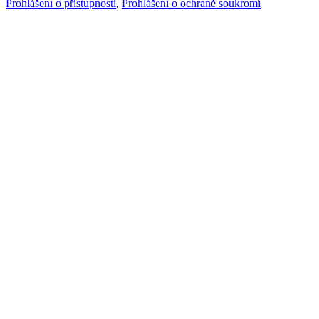
Prohlášení o přístupnosti
,
Prohlášení o ochraně soukromí