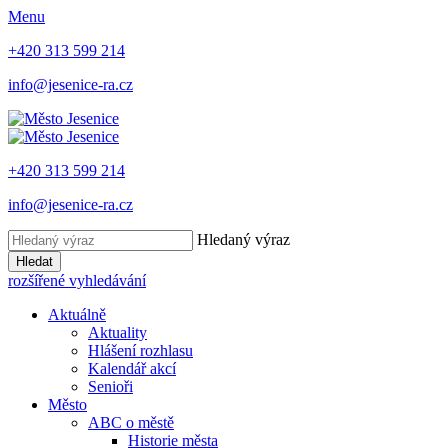
Menu
+420 313 599 214
info@jesenice-ra.cz
+420 313 599 214
info@jesenice-ra.cz
Hledaný výraz
Hledat
rozšířené vyhledávání
Aktuálně
Aktuality
Hlášení rozhlasu
Kalendář akcí
Senioři
Město
ABC o městě
Historie města