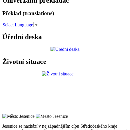
Univerzální překladač
Překlad (translations)
Select Language
▼
Úřední deska
Životní situace
Jesenice se nachází v nejzápadnějším cípu Středočeského kraje