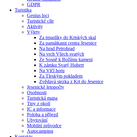
GDPR
Turistika
Genius loci
Turistické cíle
Aktivity
Výlety
Za trpaslíky do Krtských skal
Za památkami centra Jesenice
Na hrad Petrohrad
Na vrch Všech svatých
Ze Sosně k Božímu kameni
K zámku Svatý Hubert
Na Vlčí horu
Za Tleským pokladem
Zvědavá stezka z Krt do Jesenice
Jesenické letopočty
Osobnosti
Turistická mapa
Tipy z okolí
IC a informace
Poloha a příjezd
Ubytování
Mobilní průvodce
Autocamping
Kontakty