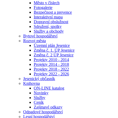
Město v číslech
Fotogalerie
Bezpečnost a prevence
Interaktivní mapa
Dopravní obslužnost
Sdružení, spolky
Služby a obchody
Bytové hospodářství
Rozvoj města
Územní plán Jesenice
Změna č. 1. ÚP Jesenice
Změna č. 2 ÚP Jesenice
Projekty 2010 - 2014
Projekty 2014 - 2018
Projekty 2018 - 2022
Projekty 2022 - 2026
Jesenický občasník
Knihovna
ON-LINE katalog
Novinky
Služby
Ceník
Zajímavé odkazy
Odpadové hospodářství
Lesní hospodářství