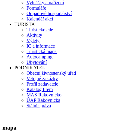
Vyhlášky a nařízení
Formuláře
Odpadové hospodářství
Kalendář akcí
TURISTA
Turistické cíle
Aktivity
Výlety
IC a informace
Turistická mapa
Autocamping
Ubytování
PODNIKATEL
Obecní živnostenský úřad
Veřejné zakázky
Profil zadavatele
Katalog firem
MAS Rakovnicko
ÚAP Rakovnicka
Státní správa
mapa