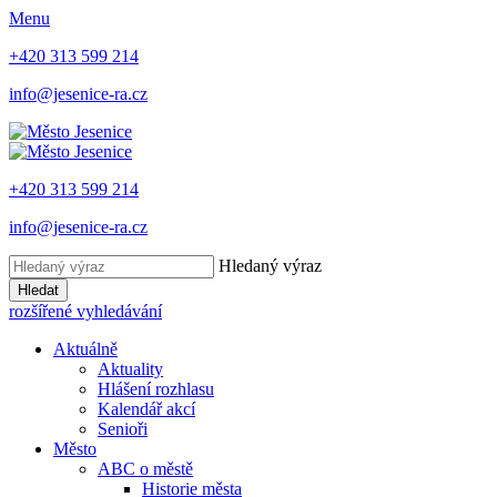
Menu
+420 313 599 214
info@jesenice-ra.cz
+420 313 599 214
info@jesenice-ra.cz
Hledaný výraz
Hledat
rozšířené vyhledávání
Aktuálně
Aktuality
Hlášení rozhlasu
Kalendář akcí
Senioři
Město
ABC o městě
Historie města