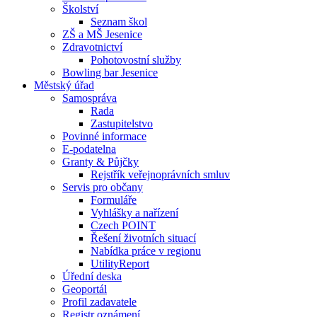
Školství
Seznam škol
ZŠ a MŠ Jesenice
Zdravotnictví
Pohotovostní služby
Bowling bar Jesenice
Městský úřad
Samospráva
Rada
Zastupitelstvo
Povinné informace
E-podatelna
Granty & Půjčky
Rejstřík veřejnoprávních smluv
Servis pro občany
Formuláře
Vyhlášky a nařízení
Czech POINT
Řešení životních situací
Nabídka práce v regionu
UtilityReport
Úřední deska
Geoportál
Profil zadavatele
Registr oznámení