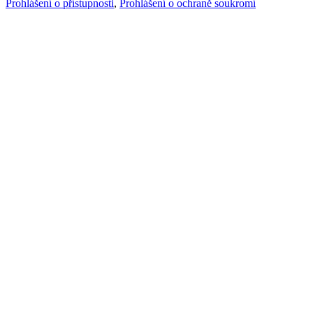
Prohlášení o přístupnosti
,
Prohlášení o ochraně soukromí