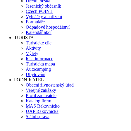
Úřední deska
Jesenický občasník
Czech POINT
Vyhlášky a nařízení
Formuláře
Odpadové hospodářství
Kalendář akcí
TURISTA
Turistické cíle
Aktivity
Výlety
IC a informace
Turistická mapa
Autocamping
Ubytování
PODNIKATEL
Obecní živnostenský úřad
Veřejné zakázky
Profil zadavatele
Katalog firem
MAS Rakovnicko
ÚAP Rakovnicka
Státní správa