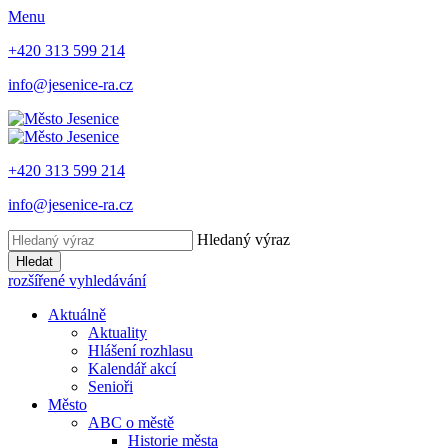
Menu
+420 313 599 214
info@jesenice-ra.cz
+420 313 599 214
info@jesenice-ra.cz
Hledaný výraz
Hledat
rozšířené vyhledávání
Aktuálně
Aktuality
Hlášení rozhlasu
Kalendář akcí
Senioři
Město
ABC o městě
Historie města