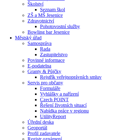
Školství
Seznam škol
ZŠ a MŠ Jesenice
Zdravotnictví
Pohotovostní služby
Bowling bar Jesenice
Městský úřad
Samospráva
Rada
Zastupitelstvo
Povinné informace
E-podatelna
Granty & Půjčky
Rejstřík veřejnoprávních smluv
Servis pro občany
Formuláře
Vyhlášky a nařízení
Czech POINT
Řešení životních situací
Nabídka práce v regionu
UtilityReport
Úřední deska
Geoportál
Profil zadavatele
Registr oznámení