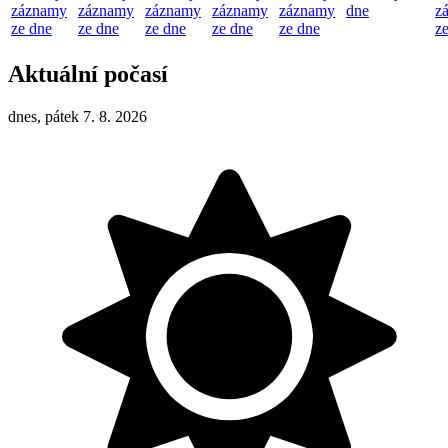
záznamy
záznamy
záznamy
záznamy
záznamy
dne
z
ze dne
ze dne
ze dne
ze dne
ze dne
z
Aktuální počasí
dnes, pátek 7. 8. 2026