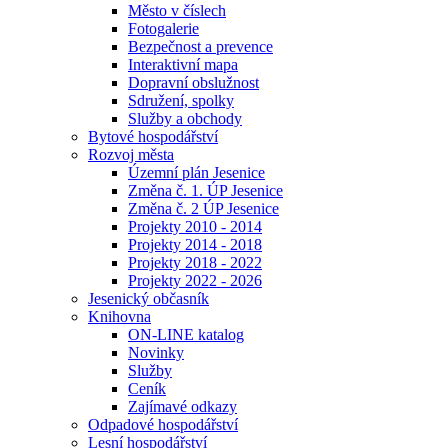
Město v číslech
Fotogalerie
Bezpečnost a prevence
Interaktivní mapa
Dopravní obslužnost
Sdružení, spolky
Služby a obchody
Bytové hospodářství
Rozvoj města
Územní plán Jesenice
Změna č. 1. ÚP Jesenice
Změna č. 2 ÚP Jesenice
Projekty 2010 - 2014
Projekty 2014 - 2018
Projekty 2018 - 2022
Projekty 2022 - 2026
Jesenický občasník
Knihovna
ON-LINE katalog
Novinky
Služby
Ceník
Zajímavé odkazy
Odpadové hospodářství
Lesní hospodářství