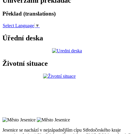
Univerzální překladač
Překlad (translations)
Select Language
▼
Úřední deska
Životní situace
Jesenice se nachází v nejzápadnějším cípu Středočeského kraje