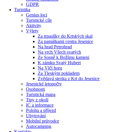
GDPR
Turistika
Genius loci
Turistické cíle
Aktivity
Výlety
Za trpaslíky do Krtských skal
Za památkami centra Jesenice
Na hrad Petrohrad
Na vrch Všech svatých
Ze Sosně k Božímu kameni
K zámku Svatý Hubert
Na Vlčí horu
Za Tleským pokladem
Zvědavá stezka z Krt do Jesenice
Jesenické letopočty
Osobnosti
Turistická mapa
Tipy z okolí
IC a informace
Poloha a příjezd
Ubytování
Mobilní průvodce
Autocamping
Kontakty