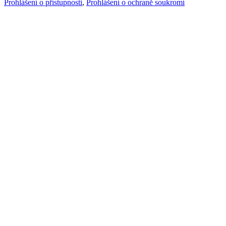
Prohlášení o přístupnosti
,
Prohlášení o ochraně soukromí