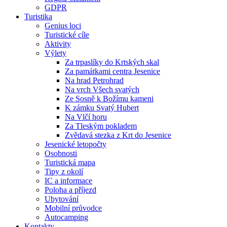
GDPR
Turistika
Genius loci
Turistické cíle
Aktivity
Výlety
Za trpaslíky do Krtských skal
Za památkami centra Jesenice
Na hrad Petrohrad
Na vrch Všech svatých
Ze Sosně k Božímu kameni
K zámku Svatý Hubert
Na Vlčí horu
Za Tleským pokladem
Zvědavá stezka z Krt do Jesenice
Jesenické letopočty
Osobnosti
Turistická mapa
Tipy z okolí
IC a informace
Poloha a příjezd
Ubytování
Mobilní průvodce
Autocamping
Kontakty