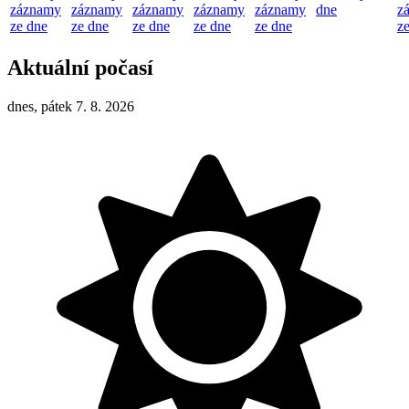
záznamy
záznamy
záznamy
záznamy
záznamy
dne
z
ze dne
ze dne
ze dne
ze dne
ze dne
z
Aktuální počasí
dnes, pátek 7. 8. 2026