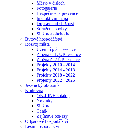
Město v číslech
Fotogalerie
Bezpečnost a prevence
Interaktivní mapa
Dopravní obslužnost
Sdružení, spolky
Služby a obchody
Bytové hospodářství
Rozvoj města
Územní plán Jesenice
Změna č. 1. ÚP Jesenice
Změna č. 2 ÚP Jesenice
Projekty 2010 - 2014
Projekty 2014 - 2018
Projekty 2018 - 2022
Projekty 2022 - 2026
Jesenický občasník
Knihovna
ON-LINE katalog
Novinky
Služby
Ceník
Zajímavé odkazy
Odpadové hospodářství
Lesní hospodářství