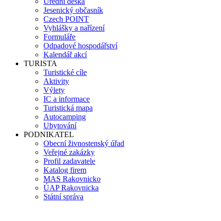
Úřední deska
Jesenický občasník
Czech POINT
Vyhlášky a nařízení
Formuláře
Odpadové hospodářství
Kalendář akcí
TURISTA
Turistické cíle
Aktivity
Výlety
IC a informace
Turistická mapa
Autocamping
Ubytování
PODNIKATEL
Obecní živnostenský úřad
Veřejné zakázky
Profil zadavatele
Katalog firem
MAS Rakovnicko
ÚAP Rakovnicka
Státní správa