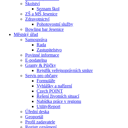
Školství
Seznam škol
ZŠ a MŠ Jesenice
Zdravotnictví
Pohotovostní služby
Bowling bar Jesenice
Městský úřad
Samospráva
Rada
Zastupitelstvo
Povinné informace
E-podatelna
Granty & Půjčky
Rejstřík veřejnoprávních smluv
Servis pro občany
Formuláře
Vyhlášky a nařízení
Czech POINT
Řešení životních situací
Nabídka práce v regionu
UtilityReport
Úřední deska
Geoportál
Profil zadavatele
Registr oznámení