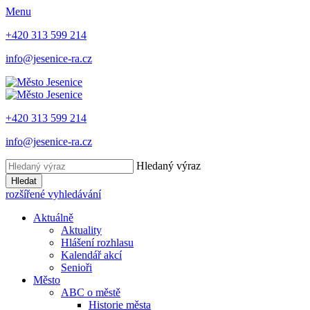
Menu
+420 313 599 214
info@jesenice-ra.cz
+420 313 599 214
info@jesenice-ra.cz
Hledaný výraz
Hledat
rozšířené vyhledávání
Aktuálně
Aktuality
Hlášení rozhlasu
Kalendář akcí
Senioři
Město
ABC o městě
Historie města