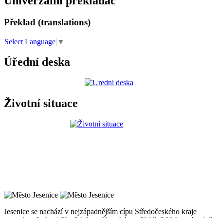
Univerzální překladač
Překlad (translations)
Select Language
▼
Úřední deska
Životní situace
Jesenice se nachází v nejzápadnějším cípu Středočeského kraje