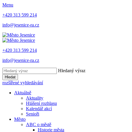
Menu
+420 313 599 214
info@jesenice-ra.cz
+420 313 599 214
info@jesenice-ra.cz
Hledaný výraz
Hledat
rozšířené vyhledávání
Aktuálně
Aktuality
Hlášení rozhlasu
Kalendář akcí
Senioři
Město
ABC o městě
Historie města