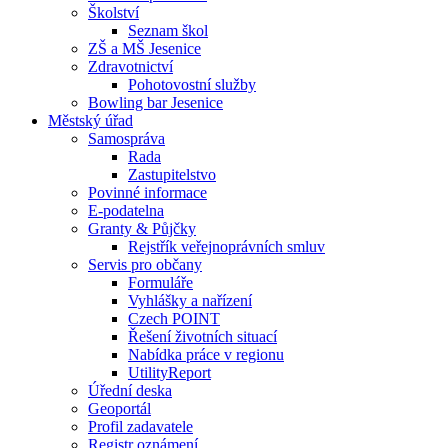
Školství
Seznam škol
ZŠ a MŠ Jesenice
Zdravotnictví
Pohotovostní služby
Bowling bar Jesenice
Městský úřad
Samospráva
Rada
Zastupitelstvo
Povinné informace
E-podatelna
Granty & Půjčky
Rejstřík veřejnoprávních smluv
Servis pro občany
Formuláře
Vyhlášky a nařízení
Czech POINT
Řešení životních situací
Nabídka práce v regionu
UtilityReport
Úřední deska
Geoportál
Profil zadavatele
Registr oznámení