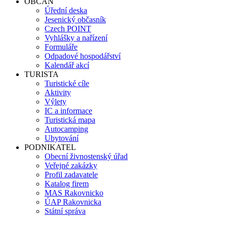
OBČAN
Úřední deska
Jesenický občasník
Czech POINT
Vyhlášky a nařízení
Formuláře
Odpadové hospodářství
Kalendář akcí
TURISTA
Turistické cíle
Aktivity
Výlety
IC a informace
Turistická mapa
Autocamping
Ubytování
PODNIKATEL
Obecní živnostenský úřad
Veřejné zakázky
Profil zadavatele
Katalog firem
MAS Rakovnicko
ÚAP Rakovnicka
Státní správa