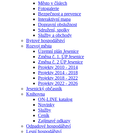
Město v číslech
Fotogalerie
Bezpečnost a prevence
Interaktivní mapa
Dopravní obslužnost
Sdružení, spolky
Služby a obchody
Bytové hospodářství
Rozvoj města
Územní plán Jesenice
Změna č. 1. ÚP Jesenice
Změna č. 2 ÚP Jesenice
Projekty 2010 - 2014
Projekty 2014 - 2018
Projekty 2018 - 2022
Projekty 2022 - 2026
Jesenický občasník
Knihovna
ON-LINE katalog
Novinky
Služby
Ceník
Zajímavé odkazy
Odpadové hospodářství
Lesní hospodářství