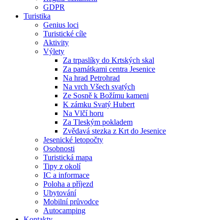
GDPR
Turistika
Genius loci
Turistické cíle
Aktivity
Výlety
Za trpaslíky do Krtských skal
Za památkami centra Jesenice
Na hrad Petrohrad
Na vrch Všech svatých
Ze Sosně k Božímu kameni
K zámku Svatý Hubert
Na Vlčí horu
Za Tleským pokladem
Zvědavá stezka z Krt do Jesenice
Jesenické letopočty
Osobnosti
Turistická mapa
Tipy z okolí
IC a informace
Poloha a příjezd
Ubytování
Mobilní průvodce
Autocamping
Kontakty