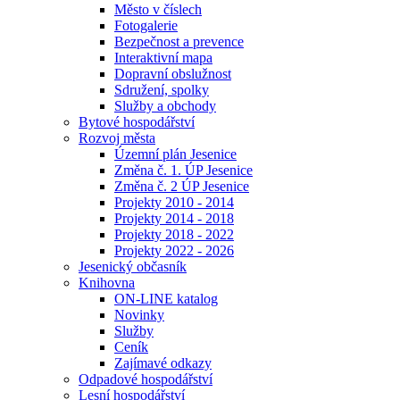
Město v číslech
Fotogalerie
Bezpečnost a prevence
Interaktivní mapa
Dopravní obslužnost
Sdružení, spolky
Služby a obchody
Bytové hospodářství
Rozvoj města
Územní plán Jesenice
Změna č. 1. ÚP Jesenice
Změna č. 2 ÚP Jesenice
Projekty 2010 - 2014
Projekty 2014 - 2018
Projekty 2018 - 2022
Projekty 2022 - 2026
Jesenický občasník
Knihovna
ON-LINE katalog
Novinky
Služby
Ceník
Zajímavé odkazy
Odpadové hospodářství
Lesní hospodářství