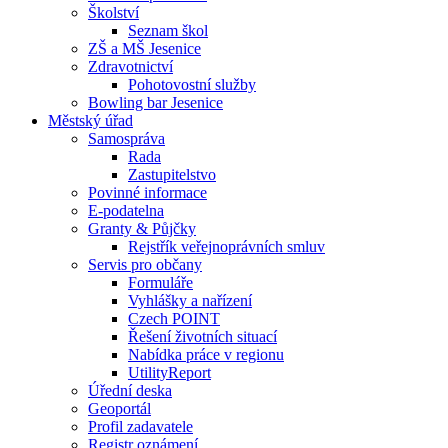
Školství
Seznam škol
ZŠ a MŠ Jesenice
Zdravotnictví
Pohotovostní služby
Bowling bar Jesenice
Městský úřad
Samospráva
Rada
Zastupitelstvo
Povinné informace
E-podatelna
Granty & Půjčky
Rejstřík veřejnoprávních smluv
Servis pro občany
Formuláře
Vyhlášky a nařízení
Czech POINT
Řešení životních situací
Nabídka práce v regionu
UtilityReport
Úřední deska
Geoportál
Profil zadavatele
Registr oznámení