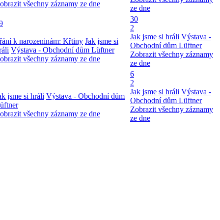
obrazit všechny záznamy ze dne
ze dne
30
9
2
Jak jsme si hráli
Výstava -
řání k narozeninám: Křtiny
Jak jsme si
Obchodní dům Lüftner
ráli
Výstava - Obchodní dům Lüftner
Zobrazit všechny záznamy
obrazit všechny záznamy ze dne
ze dne
6
2
Jak jsme si hráli
Výstava -
ak jsme si hráli
Výstava - Obchodní dům
Obchodní dům Lüftner
üftner
Zobrazit všechny záznamy
obrazit všechny záznamy ze dne
ze dne