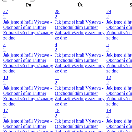
Po
Út
S
27
28
29
2
2
2
Jak jsme si hráli
Výstava -
Jak jsme si hráli
Výstava -
Jak jsme si hr
Obchodní dům Lüftner
Obchodní dům Lüftner
Obchodní dů
Zobrazit všechny záznamy
Zobrazit všechny záznamy
Zobrazit vše
ze dne
ze dne
ze dne
3
4
5
2
2
2
Jak jsme si hráli
Výstava -
Jak jsme si hráli
Výstava -
Jak jsme si hr
Obchodní dům Lüftner
Obchodní dům Lüftner
Obchodní dů
Zobrazit všechny záznamy
Zobrazit všechny záznamy
Zobrazit vše
ze dne
ze dne
ze dne
10
11
12
2
2
2
Jak jsme si hráli
Výstava -
Jak jsme si hráli
Výstava -
Jak jsme si hr
Obchodní dům Lüftner
Obchodní dům Lüftner
Obchodní dů
Zobrazit všechny záznamy
Zobrazit všechny záznamy
Zobrazit vše
ze dne
ze dne
ze dne
17
18
19
2
2
2
Jak jsme si hráli
Výstava -
Jak jsme si hráli
Výstava -
Jak jsme si hr
Obchodní dům Lüftner
Obchodní dům Lüftner
Obchodní dů
Zobrazit všechny záznamy
Zobrazit všechny záznamy
Zobrazit vše