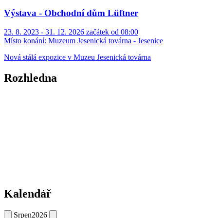
Výstava - Obchodní dům Lüftner
23. 8. 2023 - 31. 12. 2026 začátek od 08:00
Místo konání:
Muzeum Jesenická továrna - Jesenice
Nová stálá expozice v Muzeu Jesenická továrna
Rozhledna
Kalendář
Srpen
2026