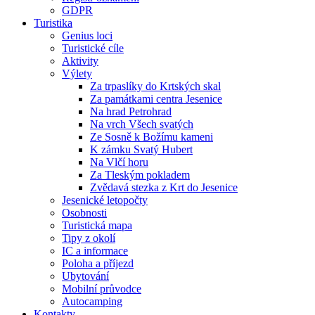
GDPR
Turistika
Genius loci
Turistické cíle
Aktivity
Výlety
Za trpaslíky do Krtských skal
Za památkami centra Jesenice
Na hrad Petrohrad
Na vrch Všech svatých
Ze Sosně k Božímu kameni
K zámku Svatý Hubert
Na Vlčí horu
Za Tleským pokladem
Zvědavá stezka z Krt do Jesenice
Jesenické letopočty
Osobnosti
Turistická mapa
Tipy z okolí
IC a informace
Poloha a příjezd
Ubytování
Mobilní průvodce
Autocamping
Kontakty