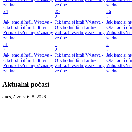
ze dne
ze dne
ze dne
24
25
26
2
2
2
Jak jsme si hráli
Výstava -
Jak jsme si hráli
Výstava -
Jak jsme si hr
Obchodní dům Lüftner
Obchodní dům Lüftner
Obchodní dů
Zobrazit všechny záznamy
Zobrazit všechny záznamy
Zobrazit vše
ze dne
ze dne
ze dne
31
1
2
2
2
2
Jak jsme si hráli
Výstava -
Jak jsme si hráli
Výstava -
Jak jsme si hr
Obchodní dům Lüftner
Obchodní dům Lüftner
Obchodní dů
Zobrazit všechny záznamy
Zobrazit všechny záznamy
Zobrazit vše
ze dne
ze dne
ze dne
Aktuální počasí
dnes, čtvrtek 6. 8. 2026