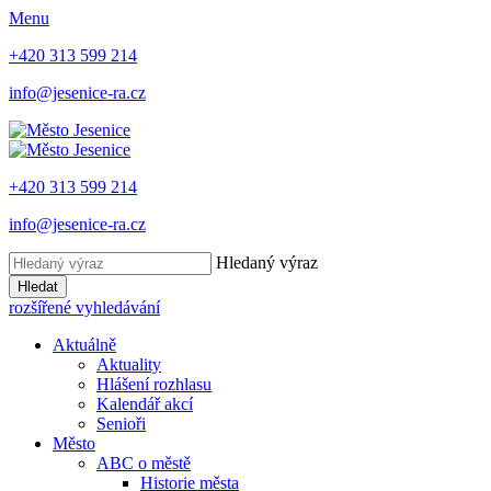
Menu
+420 313 599 214
info@jesenice-ra.cz
+420 313 599 214
info@jesenice-ra.cz
Hledaný výraz
Hledat
rozšířené vyhledávání
Aktuálně
Aktuality
Hlášení rozhlasu
Kalendář akcí
Senioři
Město
ABC o městě
Historie města