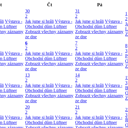
t
Čt
Pá
30
31
1
2
2
2
áli
Výstava -
Jak jsme si hráli
Výstava -
Jak jsme si hráli
Výstava -
J
m Lüftner
Obchodní dům Lüftner
Obchodní dům Lüftner
L
chny záznamy
Zobrazit všechny záznamy
Zobrazit všechny záznamy
Z
ze dne
ze dne
6
7
8
2
2
3
áli
Výstava -
Jak jsme si hráli
Výstava -
Jak jsme si hráli
Výstava -
P
m Lüftner
Obchodní dům Lüftner
Obchodní dům Lüftner
O
chny záznamy
Zobrazit všechny záznamy
Zobrazit všechny záznamy
Z
ze dne
ze dne
13
14
1
2
2
3
áli
Výstava -
Jak jsme si hráli
Výstava -
Jak jsme si hráli
Výstava -
B
m Lüftner
Obchodní dům Lüftner
Obchodní dům Lüftner
O
chny záznamy
Zobrazit všechny záznamy
Zobrazit všechny záznamy
Z
ze dne
ze dne
20
21
2
2
2
3
áli
Výstava -
Jak jsme si hráli
Výstava -
Jak jsme si hráli
Výstava -
Ř
m Lüftner
Obchodní dům Lüftner
Obchodní dům Lüftner
O
chny záznamy
Zobrazit všechny záznamy
Zobrazit všechny záznamy