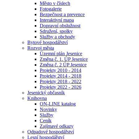
Město v číslech
Fotogalerie
Bezpečnost a prevence
Interaktivní mapa
Dopravní obslužnost
Sdružení, spolky
Služby a obchody
Bytové hospodářství
Rozvoj města
Územní plán Jesenice
Změna č. 1. ÚP Jesenice
Změna č. 2 ÚP Jesenice
Projekty 2010 - 2014
Projekty 2014 - 2018
Projekty 2018 - 2022
Projekty 2022 - 2026
Jesenický občasník
Knihovna
ON-LINE katalog
Novinky
Služby
Ceník
Zajímavé odkazy
Odpadové hospodářství
Lesní hospodářství