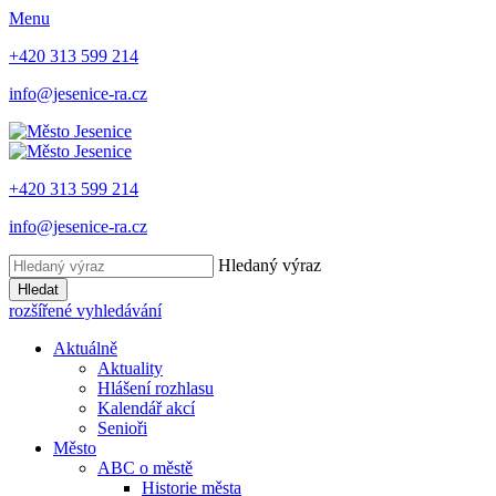
Menu
+420 313 599 214
info@jesenice-ra.cz
+420 313 599 214
info@jesenice-ra.cz
Hledaný výraz
Hledat
rozšířené vyhledávání
Aktuálně
Aktuality
Hlášení rozhlasu
Kalendář akcí
Senioři
Město
ABC o městě
Historie města