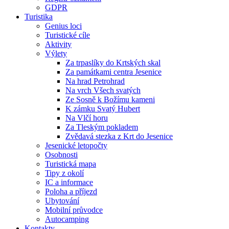
GDPR
Turistika
Genius loci
Turistické cíle
Aktivity
Výlety
Za trpaslíky do Krtských skal
Za památkami centra Jesenice
Na hrad Petrohrad
Na vrch Všech svatých
Ze Sosně k Božímu kameni
K zámku Svatý Hubert
Na Vlčí horu
Za Tleským pokladem
Zvědavá stezka z Krt do Jesenice
Jesenické letopočty
Osobnosti
Turistická mapa
Tipy z okolí
IC a informace
Poloha a příjezd
Ubytování
Mobilní průvodce
Autocamping
Kontakty