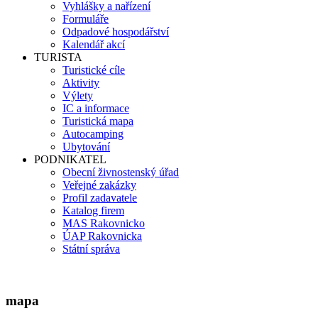
Vyhlášky a nařízení
Formuláře
Odpadové hospodářství
Kalendář akcí
TURISTA
Turistické cíle
Aktivity
Výlety
IC a informace
Turistická mapa
Autocamping
Ubytování
PODNIKATEL
Obecní živnostenský úřad
Veřejné zakázky
Profil zadavatele
Katalog firem
MAS Rakovnicko
ÚAP Rakovnicka
Státní správa
mapa