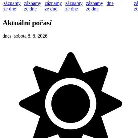
záznamy
záznamy
záznamy
záznamy
záznamy
dne
z
ze dne
ze dne
ze dne
ze dne
ze dne
z
Aktuální počasí
dnes, sobota 8. 8. 2026