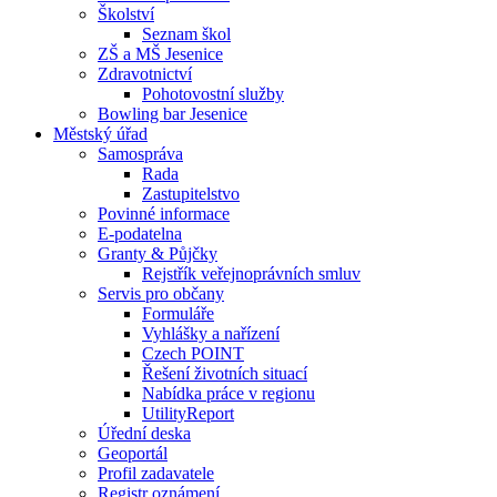
Školství
Seznam škol
ZŠ a MŠ Jesenice
Zdravotnictví
Pohotovostní služby
Bowling bar Jesenice
Městský úřad
Samospráva
Rada
Zastupitelstvo
Povinné informace
E-podatelna
Granty & Půjčky
Rejstřík veřejnoprávních smluv
Servis pro občany
Formuláře
Vyhlášky a nařízení
Czech POINT
Řešení životních situací
Nabídka práce v regionu
UtilityReport
Úřední deska
Geoportál
Profil zadavatele
Registr oznámení