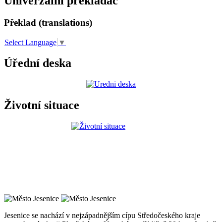
Univerzální překladač
Překlad (translations)
Select Language
▼
Úřední deska
Životní situace
Jesenice se nachází v nejzápadnějším cípu Středočeského kraje