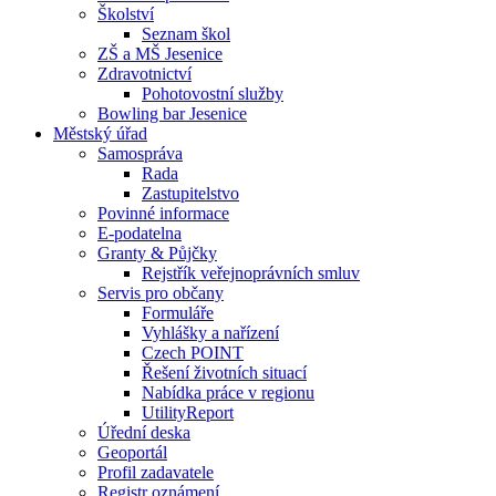
Školství
Seznam škol
ZŠ a MŠ Jesenice
Zdravotnictví
Pohotovostní služby
Bowling bar Jesenice
Městský úřad
Samospráva
Rada
Zastupitelstvo
Povinné informace
E-podatelna
Granty & Půjčky
Rejstřík veřejnoprávních smluv
Servis pro občany
Formuláře
Vyhlášky a nařízení
Czech POINT
Řešení životních situací
Nabídka práce v regionu
UtilityReport
Úřední deska
Geoportál
Profil zadavatele
Registr oznámení