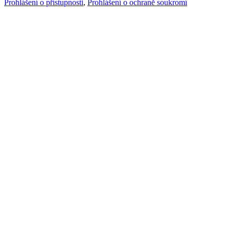
Prohlášení o přístupnosti
,
Prohlášení o ochraně soukromí