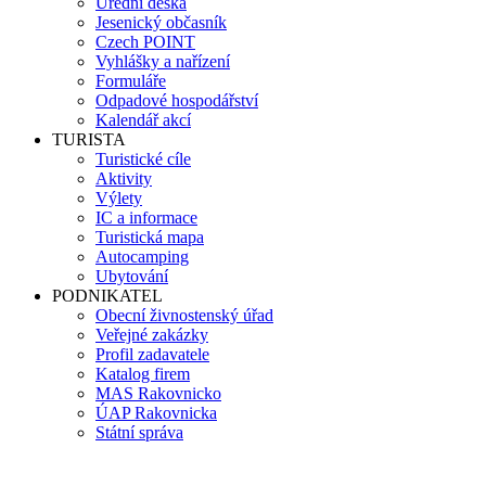
Úřední deska
Jesenický občasník
Czech POINT
Vyhlášky a nařízení
Formuláře
Odpadové hospodářství
Kalendář akcí
TURISTA
Turistické cíle
Aktivity
Výlety
IC a informace
Turistická mapa
Autocamping
Ubytování
PODNIKATEL
Obecní živnostenský úřad
Veřejné zakázky
Profil zadavatele
Katalog firem
MAS Rakovnicko
ÚAP Rakovnicka
Státní správa