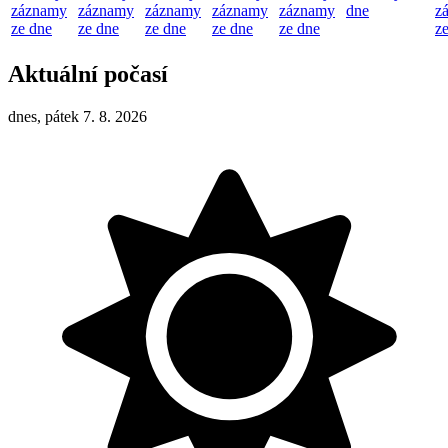
záznamy
záznamy
záznamy
záznamy
záznamy
dne
z
ze dne
ze dne
ze dne
ze dne
ze dne
z
Aktuální počasí
dnes, pátek 7. 8. 2026