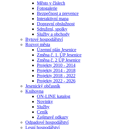
Město v číslech
Fotogalerie
Bezpečnost a prevence
Interaktivní mapa
Dopravní obslužnost
Sdružení, spolky
Služby a obchody
Bytové hospodářství
Rozvoj města
Územní plán Jesenice
Změna č. 1. ÚP Jesenice
Změna č. 2 ÚP Jesenice
Projekty 2010 - 2014
Projekty 2014 - 2018
Projekty 2018 - 2022
Projekty 2022 - 2026
Jesenický občasník
Knihovna
ON-LINE katalog
Novinky
Služby
Ceník
Zajímavé odkazy
Odpadové hospodářství
Lesní hospodářství