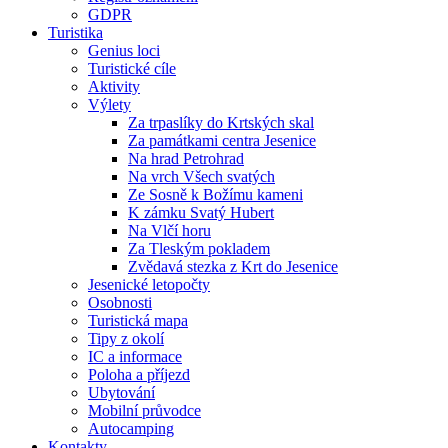
GDPR
Turistika
Genius loci
Turistické cíle
Aktivity
Výlety
Za trpaslíky do Krtských skal
Za památkami centra Jesenice
Na hrad Petrohrad
Na vrch Všech svatých
Ze Sosně k Božímu kameni
K zámku Svatý Hubert
Na Vlčí horu
Za Tleským pokladem
Zvědavá stezka z Krt do Jesenice
Jesenické letopočty
Osobnosti
Turistická mapa
Tipy z okolí
IC a informace
Poloha a příjezd
Ubytování
Mobilní průvodce
Autocamping
Kontakty