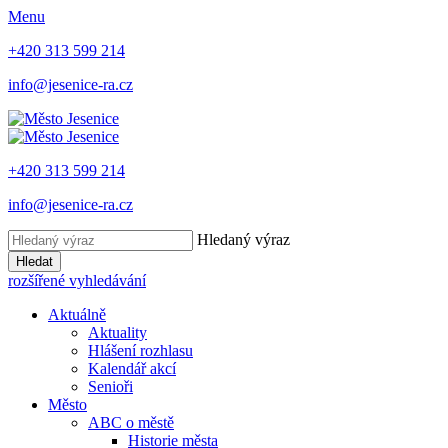
Menu
+420 313 599 214
info@jesenice-ra.cz
+420 313 599 214
info@jesenice-ra.cz
Hledaný výraz
Hledat
rozšířené vyhledávání
Aktuálně
Aktuality
Hlášení rozhlasu
Kalendář akcí
Senioři
Město
ABC o městě
Historie města