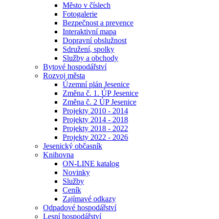
Město v číslech
Fotogalerie
Bezpečnost a prevence
Interaktivní mapa
Dopravní obslužnost
Sdružení, spolky
Služby a obchody
Bytové hospodářství
Rozvoj města
Územní plán Jesenice
Změna č. 1. ÚP Jesenice
Změna č. 2 ÚP Jesenice
Projekty 2010 - 2014
Projekty 2014 - 2018
Projekty 2018 - 2022
Projekty 2022 - 2026
Jesenický občasník
Knihovna
ON-LINE katalog
Novinky
Služby
Ceník
Zajímavé odkazy
Odpadové hospodářství
Lesní hospodářství