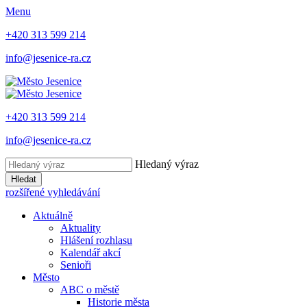
Menu
+420 313 599 214
info@jesenice-ra.cz
+420 313 599 214
info@jesenice-ra.cz
Hledaný výraz
Hledat
rozšířené vyhledávání
Aktuálně
Aktuality
Hlášení rozhlasu
Kalendář akcí
Senioři
Město
ABC o městě
Historie města