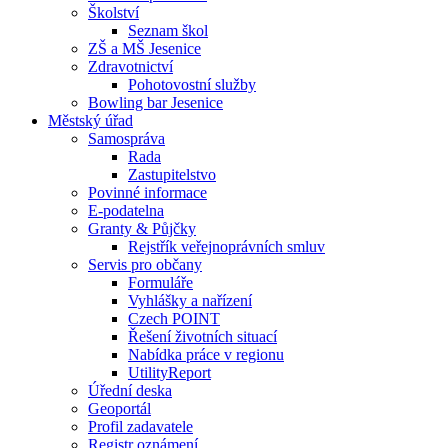
Školství
Seznam škol
ZŠ a MŠ Jesenice
Zdravotnictví
Pohotovostní služby
Bowling bar Jesenice
Městský úřad
Samospráva
Rada
Zastupitelstvo
Povinné informace
E-podatelna
Granty & Půjčky
Rejstřík veřejnoprávních smluv
Servis pro občany
Formuláře
Vyhlášky a nařízení
Czech POINT
Řešení životních situací
Nabídka práce v regionu
UtilityReport
Úřední deska
Geoportál
Profil zadavatele
Registr oznámení