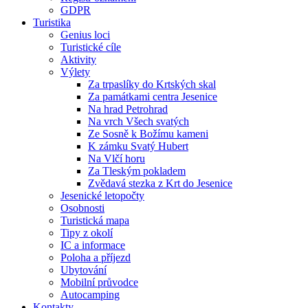
GDPR
Turistika
Genius loci
Turistické cíle
Aktivity
Výlety
Za trpaslíky do Krtských skal
Za památkami centra Jesenice
Na hrad Petrohrad
Na vrch Všech svatých
Ze Sosně k Božímu kameni
K zámku Svatý Hubert
Na Vlčí horu
Za Tleským pokladem
Zvědavá stezka z Krt do Jesenice
Jesenické letopočty
Osobnosti
Turistická mapa
Tipy z okolí
IC a informace
Poloha a příjezd
Ubytování
Mobilní průvodce
Autocamping
Kontakty