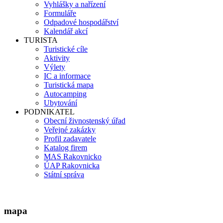
Vyhlášky a nařízení
Formuláře
Odpadové hospodářství
Kalendář akcí
TURISTA
Turistické cíle
Aktivity
Výlety
IC a informace
Turistická mapa
Autocamping
Ubytování
PODNIKATEL
Obecní živnostenský úřad
Veřejné zakázky
Profil zadavatele
Katalog firem
MAS Rakovnicko
ÚAP Rakovnicka
Státní správa
mapa