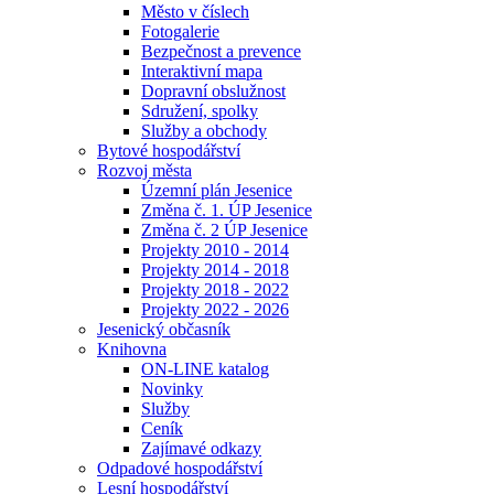
Město v číslech
Fotogalerie
Bezpečnost a prevence
Interaktivní mapa
Dopravní obslužnost
Sdružení, spolky
Služby a obchody
Bytové hospodářství
Rozvoj města
Územní plán Jesenice
Změna č. 1. ÚP Jesenice
Změna č. 2 ÚP Jesenice
Projekty 2010 - 2014
Projekty 2014 - 2018
Projekty 2018 - 2022
Projekty 2022 - 2026
Jesenický občasník
Knihovna
ON-LINE katalog
Novinky
Služby
Ceník
Zajímavé odkazy
Odpadové hospodářství
Lesní hospodářství