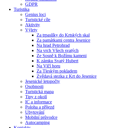
GDPR
Turistika
Genius loci
Turistické cíle
Aktivity
Výlety
Za trpaslíky do Krtských skal
Za památkami centra Jesenice
Na hrad Petrohrad
Na vrch Všech svatých
Ze Sosně k Božímu kameni
K zámku Svatý Hubert
Na Vlčí horu
Za Tleským pokladem
Zvědavá stezka z Krt do Jesenice
Jesenické letopočty
Osobnosti
Turistická mapa
Tipy z okolí
IC a informace
Poloha a příjezd
Ubytování
Mobilní průvodce
Autocamping
Kontakty