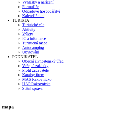
Vyhlášky a nařízení
Formuláře
Odpadové hospodářství
Kalendář akcí
TURISTA
Turistické cíle
Aktivity
Výlety
IC a informace
Turistická mapa
Autocamping
Ubytování
PODNIKATEL
Obecní živnostenský úřad
Veřejné zakázky
Profil zadavatele
Katalog firem
MAS Rakovnicko
ÚAP Rakovnicka
Státní správa
mapa