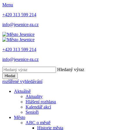
Menu
+420 313 599 214
info@jesenice-ra.cz
+420 313 599 214
info@jesenice-ra.cz
Hledaný výraz
Hledat
rozšířené vyhledávání
Aktuálně
Aktuality
Hlášení rozhlasu
Kalendář akcí
Senioři
Město
ABC o městě
Historie města