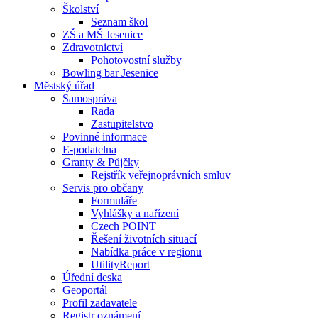
Školství
Seznam škol
ZŠ a MŠ Jesenice
Zdravotnictví
Pohotovostní služby
Bowling bar Jesenice
Městský úřad
Samospráva
Rada
Zastupitelstvo
Povinné informace
E-podatelna
Granty & Půjčky
Rejstřík veřejnoprávních smluv
Servis pro občany
Formuláře
Vyhlášky a nařízení
Czech POINT
Řešení životních situací
Nabídka práce v regionu
UtilityReport
Úřední deska
Geoportál
Profil zadavatele
Registr oznámení