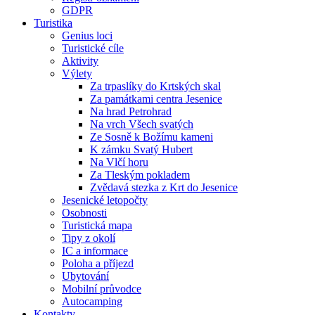
GDPR
Turistika
Genius loci
Turistické cíle
Aktivity
Výlety
Za trpaslíky do Krtských skal
Za památkami centra Jesenice
Na hrad Petrohrad
Na vrch Všech svatých
Ze Sosně k Božímu kameni
K zámku Svatý Hubert
Na Vlčí horu
Za Tleským pokladem
Zvědavá stezka z Krt do Jesenice
Jesenické letopočty
Osobnosti
Turistická mapa
Tipy z okolí
IC a informace
Poloha a příjezd
Ubytování
Mobilní průvodce
Autocamping
Kontakty