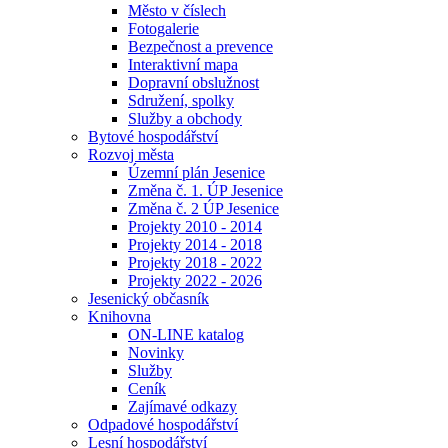
Město v číslech
Fotogalerie
Bezpečnost a prevence
Interaktivní mapa
Dopravní obslužnost
Sdružení, spolky
Služby a obchody
Bytové hospodářství
Rozvoj města
Územní plán Jesenice
Změna č. 1. ÚP Jesenice
Změna č. 2 ÚP Jesenice
Projekty 2010 - 2014
Projekty 2014 - 2018
Projekty 2018 - 2022
Projekty 2022 - 2026
Jesenický občasník
Knihovna
ON-LINE katalog
Novinky
Služby
Ceník
Zajímavé odkazy
Odpadové hospodářství
Lesní hospodářství