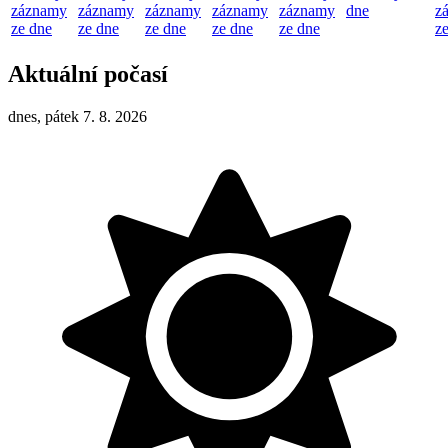
záznamy
záznamy
záznamy
záznamy
záznamy
dne
z
ze dne
ze dne
ze dne
ze dne
ze dne
z
Aktuální počasí
dnes, pátek 7. 8. 2026