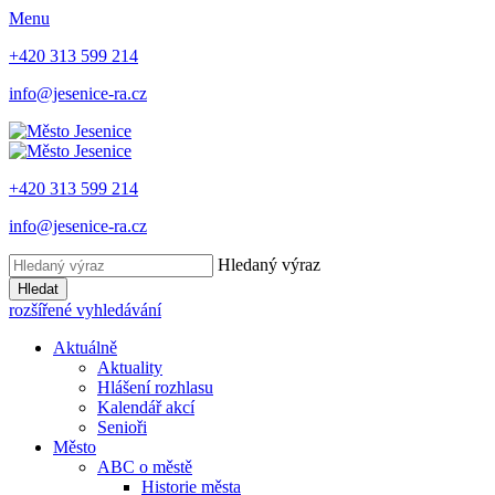
Menu
+420 313 599 214
info@jesenice-ra.cz
+420 313 599 214
info@jesenice-ra.cz
Hledaný výraz
Hledat
rozšířené vyhledávání
Aktuálně
Aktuality
Hlášení rozhlasu
Kalendář akcí
Senioři
Město
ABC o městě
Historie města