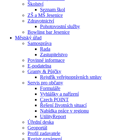
Školství
Seznam škol
ZŠ a MŠ Jesenice
Zdravotnictví
Pohotovostní služby
Bowling bar Jesenice
Městský úřad
Samospráva
Rada
Zastupitelstvo
Povinné informace
E-podatelna
Granty & Půjčky
Rejstřík veřejnoprávních smluv
Servis pro občany
Formuláře
Vyhlášky a nařízení
Czech POINT
Řešení životních situací
Nabídka práce v regionu
UtilityReport
Úřední deska
Geoportál
Profil zadavatele
Registr oznámení