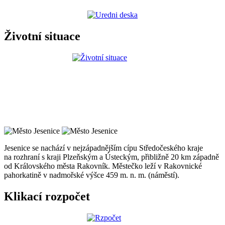
Životní situace
Jesenice se nachází v nejzápadnějším cípu Středočeského kraje
na rozhraní s kraji Plzeňským a Ústeckým, přibližně 20 km západně
od Královského města Rakovník. Městečko leží v Rakovnické
pahorkatině v nadmořské výšce 459 m. n. m. (náměstí).
Klikací rozpočet