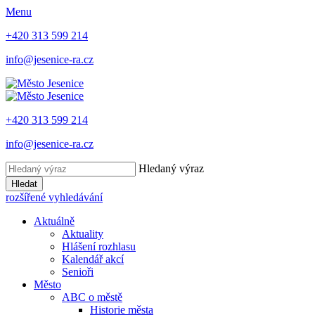
Menu
+420 313 599 214
info@jesenice-ra.cz
+420 313 599 214
info@jesenice-ra.cz
Hledaný výraz
Hledat
rozšířené vyhledávání
Aktuálně
Aktuality
Hlášení rozhlasu
Kalendář akcí
Senioři
Město
ABC o městě
Historie města