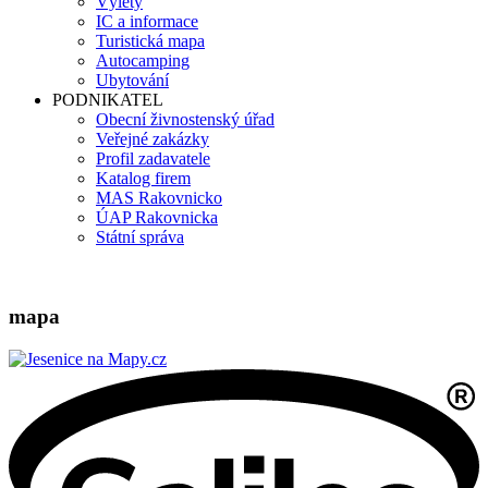
Výlety
IC a informace
Turistická mapa
Autocamping
Ubytování
PODNIKATEL
Obecní živnostenský úřad
Veřejné zakázky
Profil zadavatele
Katalog firem
MAS Rakovnicko
ÚAP Rakovnicka
Státní správa
mapa