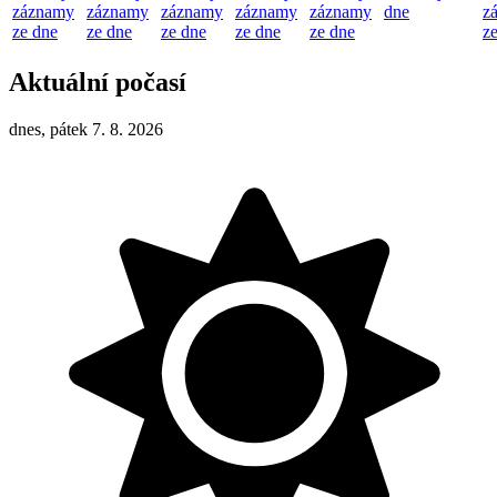
záznamy
záznamy
záznamy
záznamy
záznamy
dne
z
ze dne
ze dne
ze dne
ze dne
ze dne
z
Aktuální počasí
dnes, pátek 7. 8. 2026