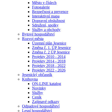
Město v číslech
Fotogalerie
Bezpečnost a prevence
Interaktivní mapa
Dopravní obslužnost
Sdružení, spolky
Služby a obchody
Bytové hospodářství
Rozvoj města
Územní plán Jesenice
Změna č. 1. ÚP Jesenice
Změna č. 2 ÚP Jesenice
Projekty 2010 - 2014
Projekty 2014 - 2018
Projekty 2018 - 2022
Projekty 2022 - 2026
Jesenický občasník
Knihovna
ON-LINE katalog
Novinky
Služby
Ceník
Zajímavé odkazy
Odpadové hospodářství
Lesní hospodářství