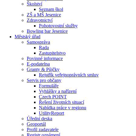
Školství
Seznam škol
ZŠ a MŠ Jesenice
Zdravotnictví
Pohotovostní služby
Bowling bar Jesenice
Městský úřad
Samospráva
Rada
Zastupitelstvo
Povinné informace
E-podatelna
Granty & Půjčky
Rejstřík veřejnoprávních smluv
Servis pro občany
Formuláře
Vyhlášky a nařízení
Czech POINT
Řešení životních situací
Nabídka práce v regionu
UtilityReport
Úřední deska
Geoportál
Profil zadavatele
Registr oznámení