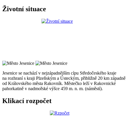
Životní situace
Jesenice se nachází v nejzápadnějším cípu Středočeského kraje
na rozhraní s kraji Plzeňským a Ústeckým, přibližně 20 km západně
od Královského města Rakovník. Městečko leží v Rakovnické
pahorkatině v nadmořské výšce 459 m. n. m. (náměstí).
Klikací rozpočet