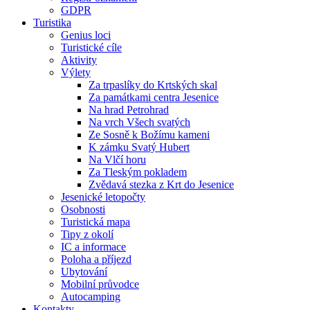
GDPR
Turistika
Genius loci
Turistické cíle
Aktivity
Výlety
Za trpaslíky do Krtských skal
Za památkami centra Jesenice
Na hrad Petrohrad
Na vrch Všech svatých
Ze Sosně k Božímu kameni
K zámku Svatý Hubert
Na Vlčí horu
Za Tleským pokladem
Zvědavá stezka z Krt do Jesenice
Jesenické letopočty
Osobnosti
Turistická mapa
Tipy z okolí
IC a informace
Poloha a příjezd
Ubytování
Mobilní průvodce
Autocamping
Kontakty