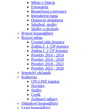
Město v číslech
Fotogalerie
Bezpečnost a prevence
Interaktivní mapa
Dopravní obslužnost
Sdružení, spolky
Služby a obchody
Bytové hospodářství
Rozvoj města
Územní plán Jesenice
Změna č. 1. ÚP Jesenice
Změna č. 2 ÚP Jesenice
Projekty 2010 - 2014
Projekty 2014 - 2018
Projekty 2018 - 2022
Projekty 2022 - 2026
Jesenický občasník
Knihovna
ON-LINE katalog
Novinky
Služby
Ceník
Zajímavé odkazy
Odpadové hospodářství
Lesní hospodářství