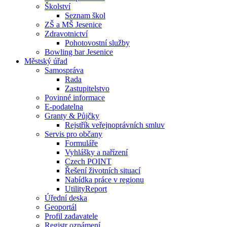
Školství
Seznam škol
ZŠ a MŠ Jesenice
Zdravotnictví
Pohotovostní služby
Bowling bar Jesenice
Městský úřad
Samospráva
Rada
Zastupitelstvo
Povinné informace
E-podatelna
Granty & Půjčky
Rejstřík veřejnoprávních smluv
Servis pro občany
Formuláře
Vyhlášky a nařízení
Czech POINT
Řešení životních situací
Nabídka práce v regionu
UtilityReport
Úřední deska
Geoportál
Profil zadavatele
Registr oznámení