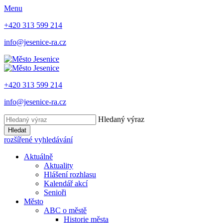
Menu
+420 313 599 214
info@jesenice-ra.cz
+420 313 599 214
info@jesenice-ra.cz
Hledaný výraz
Hledat
rozšířené vyhledávání
Aktuálně
Aktuality
Hlášení rozhlasu
Kalendář akcí
Senioři
Město
ABC o městě
Historie města