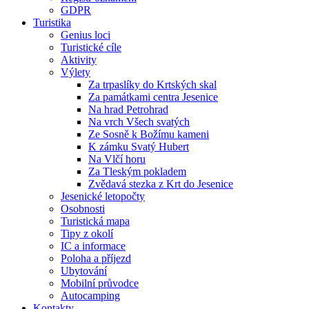
GDPR
Turistika
Genius loci
Turistické cíle
Aktivity
Výlety
Za trpaslíky do Krtských skal
Za památkami centra Jesenice
Na hrad Petrohrad
Na vrch Všech svatých
Ze Sosně k Božímu kameni
K zámku Svatý Hubert
Na Vlčí horu
Za Tleským pokladem
Zvědavá stezka z Krt do Jesenice
Jesenické letopočty
Osobnosti
Turistická mapa
Tipy z okolí
IC a informace
Poloha a příjezd
Ubytování
Mobilní průvodce
Autocamping
Kontakty