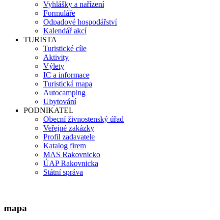
Vyhlášky a nařízení
Formuláře
Odpadové hospodářství
Kalendář akcí
TURISTA
Turistické cíle
Aktivity
Výlety
IC a informace
Turistická mapa
Autocamping
Ubytování
PODNIKATEL
Obecní živnostenský úřad
Veřejné zakázky
Profil zadavatele
Katalog firem
MAS Rakovnicko
ÚAP Rakovnicka
Státní správa
mapa