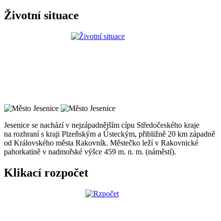
Životní situace
Jesenice se nachází v nejzápadnějším cípu Středočeského kraje
na rozhraní s kraji Plzeňským a Ústeckým, přibližně 20 km západně
od Královského města Rakovník. Městečko leží v Rakovnické
pahorkatině v nadmořské výšce 459 m. n. m. (náměstí).
Klikací rozpočet