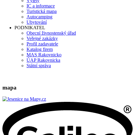
Výlety
IC a informace
Turistická mapa
Autocamping
Ubytování
PODNIKATEL
Obecní živnostenský úřad
Veřejné zakázky
Profil zadavatele
Katalog firem
MAS Rakovnicko
ÚAP Rakovnicka
Státní správa
mapa