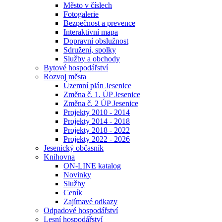
Město v číslech
Fotogalerie
Bezpečnost a prevence
Interaktivní mapa
Dopravní obslužnost
Sdružení, spolky
Služby a obchody
Bytové hospodářství
Rozvoj města
Územní plán Jesenice
Změna č. 1. ÚP Jesenice
Změna č. 2 ÚP Jesenice
Projekty 2010 - 2014
Projekty 2014 - 2018
Projekty 2018 - 2022
Projekty 2022 - 2026
Jesenický občasník
Knihovna
ON-LINE katalog
Novinky
Služby
Ceník
Zajímavé odkazy
Odpadové hospodářství
Lesní hospodářství