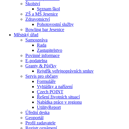
Školství
Seznam škol
ZŠ a MŠ Jesenice
Zdravotnictví
Pohotovostní služby
Bowling bar Jesenice
Městský úřad
Samospráva
Rada
Zastupitelstvo
Povinné informace
E-podatelna
Granty & Půjčky
Rejstřík veřejnoprávních smluv
Servis pro občany
Formuláře
Vyhlášky a nařízení
Czech POINT
Řešení životních situací
Nabídka práce v regionu
UtilityReport
Úřední deska
Geoportál
Profil zadavatele
Registr oznámení