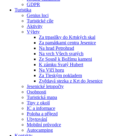
GDPR
Turistika
Genius loci
Turistické cíle
Aktivity
Výlety
Za trpaslíky do Krtských skal
Za památkami centra Jesenice
Na hrad Petrohrad
Na vrch Všech svatých
Ze Sosně k Božímu kameni
K zámku Svatý Hubert
Na Vlčí horu
Za Tleským pokladem
Zvědavá stezka z Krt do Jesenice
Jesenické letopočty
Osobnosti
Turistická mapa
Tipy z okolí
IC a informace
Poloha a příjezd
Ubytování
Mobilní průvodce
Autocamping
Kontakty