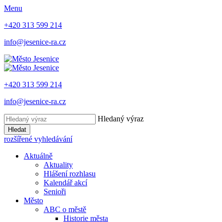
Menu
+420 313 599 214
info@jesenice-ra.cz
+420 313 599 214
info@jesenice-ra.cz
Hledaný výraz
Hledat
rozšířené vyhledávání
Aktuálně
Aktuality
Hlášení rozhlasu
Kalendář akcí
Senioři
Město
ABC o městě
Historie města