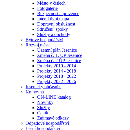
Město v číslech
Fotogalerie
Bezpečnost a prevence
Interaktivní mapa
Dopravní obslužnost
Sdružení, spolky
Služby a obchody
Bytové hospodářství
Rozvoj města
Územní plán Jesenice
Změna č. 1. ÚP Jesenice
Změna č. 2 ÚP Jesenice
Projekty 2010 - 2014
Projekty 2014 - 2018
Projekty 2018 - 2022
Projekty 2022 - 2026
Jesenický občasník
Knihovna
ON-LINE katalog
Novinky
Služby
Ceník
Zajímavé odkazy
Odpadové hospodářství
Lesní hospodářství