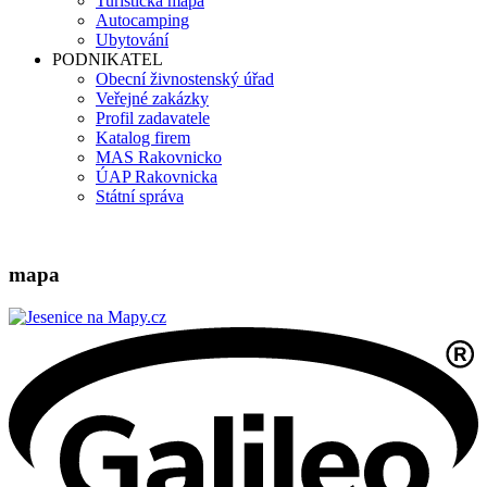
Turistická mapa
Autocamping
Ubytování
PODNIKATEL
Obecní živnostenský úřad
Veřejné zakázky
Profil zadavatele
Katalog firem
MAS Rakovnicko
ÚAP Rakovnicka
Státní správa
mapa