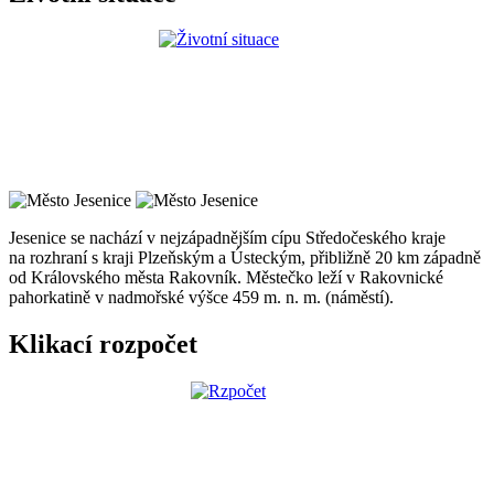
Jesenice se nachází v nejzápadnějším cípu Středočeského kraje
na rozhraní s kraji Plzeňským a Ústeckým, přibližně 20 km západně
od Královského města Rakovník. Městečko leží v Rakovnické
pahorkatině v nadmořské výšce 459 m. n. m. (náměstí).
Klikací rozpočet