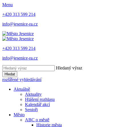
Menu
+420 313 599 214
info@jesenice-ra.cz
+420 313 599 214
info@jesenice-ra.cz
Hledaný výraz
Hledat
rozšířené vyhledávání
Aktuálně
Aktuality
Hlášení rozhlasu
Kalendář akcí
Senioři
Město
ABC o městě
Historie města