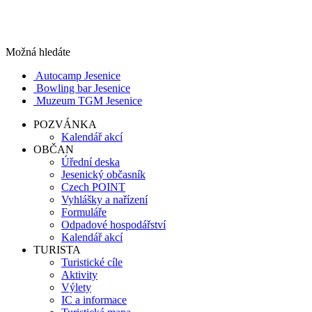
Možná hledáte
Autocamp Jesenice
Bowling bar Jesenice
Muzeum TGM Jesenice
POZVÁNKA
Kalendář akcí
OBČAN
Úřední deska
Jesenický občasník
Czech POINT
Vyhlášky a nařízení
Formuláře
Odpadové hospodářství
Kalendář akcí
TURISTA
Turistické cíle
Aktivity
Výlety
IC a informace