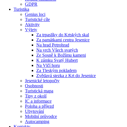
GDPR
Turistika
Genius loci
Turistické cíle
Aktivity
Výlety
Za trpaslíky do Krtských skal
Za památkami centra Jesenice
Na hrad Petrohrad
Na vrch Všech svatých
Ze Sosně k Božímu kameni
K zámku Svatý Hubert
Na Vlčí horu
Za Tleským pokladem
Zvědavá stezka z Krt do Jesenice
Jesenické letopočty
Osobnosti
Turistická mapa
Tipy z okolí
IC a informace
Poloha a příjezd
Ubytování
Mobilní průvodce
Autocamping
Kontakty