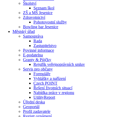
Školství
Seznam škol
ZŠ a MŠ Jesenice
Zdravotnictví
Pohotovostní služby
Bowling bar Jesenice
Městský úřad
Samospráva
Rada
Zastupitelstvo
Povinné informace
E-podatelna
Granty & Půjčky
Rejstřík veřejnoprávních smluv
Servis pro občany
Formuláře
Vyhlášky a nařízení
Czech POINT
Řešení životních situací
Nabídka práce v regionu
UtilityReport
Úřední deska
Geoportál
Profil zadavatele
Registr oznámení