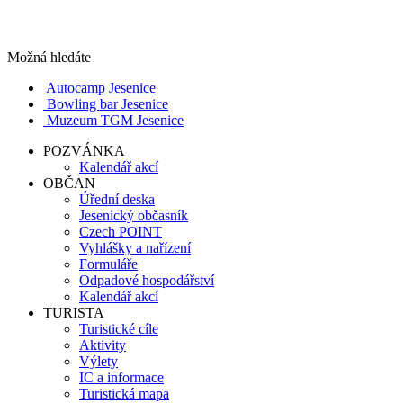
Možná hledáte
Autocamp Jesenice
Bowling bar Jesenice
Muzeum TGM Jesenice
POZVÁNKA
Kalendář akcí
OBČAN
Úřední deska
Jesenický občasník
Czech POINT
Vyhlášky a nařízení
Formuláře
Odpadové hospodářství
Kalendář akcí
TURISTA
Turistické cíle
Aktivity
Výlety
IC a informace
Turistická mapa