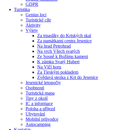
GDPR
Turistika
Genius loci
Turistické cíle
Aktivity
Výlety
Za trpaslíky do Krtských skal
Za památkami centra Jesenice
Na hrad Petrohrad
Na vrch Všech svatých
Ze Sosně k Božímu kameni
K zámku Svatý Hubert
Na Vlčí horu
Za Tleským pokladem
Zvědavá stezka z Krt do Jesenice
Jesenické letopočty
Osobnosti
Turistická mapa
Tipy z okolí
IC a informace
Poloha a příjezd
Ubytování
Mobilní průvodce
Autocamping
Kontakty