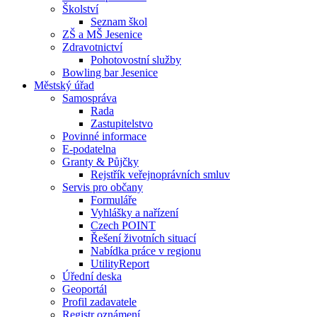
Školství
Seznam škol
ZŠ a MŠ Jesenice
Zdravotnictví
Pohotovostní služby
Bowling bar Jesenice
Městský úřad
Samospráva
Rada
Zastupitelstvo
Povinné informace
E-podatelna
Granty & Půjčky
Rejstřík veřejnoprávních smluv
Servis pro občany
Formuláře
Vyhlášky a nařízení
Czech POINT
Řešení životních situací
Nabídka práce v regionu
UtilityReport
Úřední deska
Geoportál
Profil zadavatele
Registr oznámení