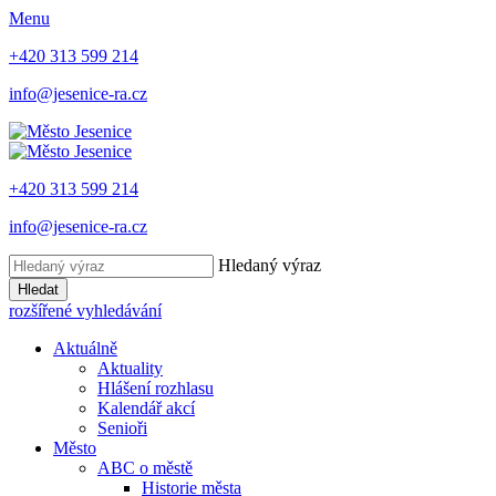
Menu
+420 313 599 214
info@jesenice-ra.cz
+420 313 599 214
info@jesenice-ra.cz
Hledaný výraz
Hledat
rozšířené vyhledávání
Aktuálně
Aktuality
Hlášení rozhlasu
Kalendář akcí
Senioři
Město
ABC o městě
Historie města