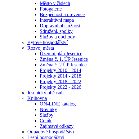
Město v číslech
Fotogalerie
Bezpečnost a prevence
Interaktivní mapa
Dopravní obslužnost
Sdružení, spolky
Služby a obchody
Bytové hospodářství
Rozvoj města
Územní plán Jesenice
Změna č. 1. ÚP Jesenice
Změna č. 2 ÚP Jesenice
Projekty 2010 - 2014
Projekty 2014 - 2018
Projekty 2018 - 2022
Projekty 2022 - 2026
Jesenický občasník
Knihovna
ON-LINE katalog
Novinky
Služby
Ceník
Zajímavé odkazy
Odpadové hospodářství
Lesní hospodářství