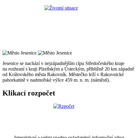
Jesenice se nachází v nejzápadnějším cípu Středočeského kraje
na rozhraní s kraji Plzeňským a Ústeckým, přibližně 20 km západně
od Královského města Rakovník. Městečko leží v Rakovnické
pahorkatině v nadmořské výšce 459 m. n. m. (náměstí).
Klikací rozpočet
Interaktivní a velmi snadno ovladatelný informační zdroj