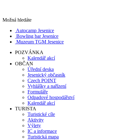
Možná hledáte
Autocamp Jesenice
Bowling bar Jesenice
Muzeum TGM Jesenice
POZVÁNKA
Kalendář akcí
OBČAN
Úřední deska
Jesenický občasník
Czech POINT
Vyhlášky a nařízení
Formuláře
Odpadové hospodářství
Kalendář akcí
TURISTA
Turistické cíle
Aktivity
Výlety
IC a informace
Turistická mapa