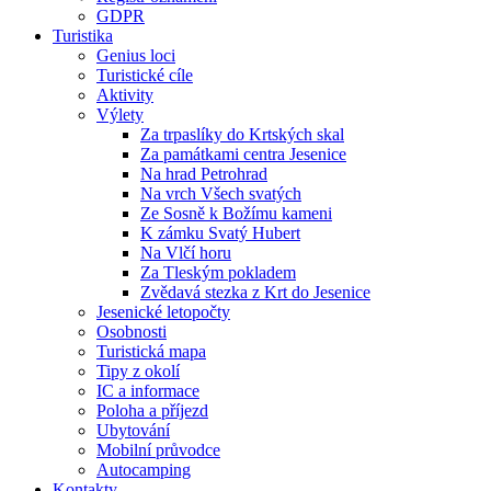
GDPR
Turistika
Genius loci
Turistické cíle
Aktivity
Výlety
Za trpaslíky do Krtských skal
Za památkami centra Jesenice
Na hrad Petrohrad
Na vrch Všech svatých
Ze Sosně k Božímu kameni
K zámku Svatý Hubert
Na Vlčí horu
Za Tleským pokladem
Zvědavá stezka z Krt do Jesenice
Jesenické letopočty
Osobnosti
Turistická mapa
Tipy z okolí
IC a informace
Poloha a příjezd
Ubytování
Mobilní průvodce
Autocamping
Kontakty