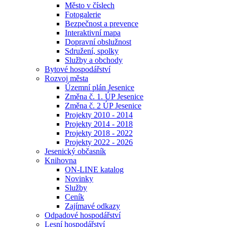
Město v číslech
Fotogalerie
Bezpečnost a prevence
Interaktivní mapa
Dopravní obslužnost
Sdružení, spolky
Služby a obchody
Bytové hospodářství
Rozvoj města
Územní plán Jesenice
Změna č. 1. ÚP Jesenice
Změna č. 2 ÚP Jesenice
Projekty 2010 - 2014
Projekty 2014 - 2018
Projekty 2018 - 2022
Projekty 2022 - 2026
Jesenický občasník
Knihovna
ON-LINE katalog
Novinky
Služby
Ceník
Zajímavé odkazy
Odpadové hospodářství
Lesní hospodářství