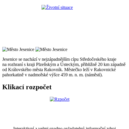
Jesenice se nachází v nejzápadnějším cípu Středočeského kraje
na rozhraní s kraji Plzeňským a Ústeckým, přibližně 20 km západně
od Královského města Rakovník. Městečko leží v Rakovnické
pahorkatině v nadmořské výšce 459 m. n. m. (náměstí).
Klikací rozpočet
Interaktivní a velmi snadno ovladatelný informační zdroj