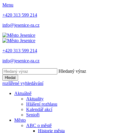
Menu
+420 313 599 214
info@jesenice-ra.cz
+420 313 599 214
info@jesenice-ra.cz
Hledaný výraz
Hledat
rozšířené vyhledávání
Aktuálně
Aktuality
Hlášení rozhlasu
Kalendář akcí
Senioři
Město
ABC o městě
Historie města