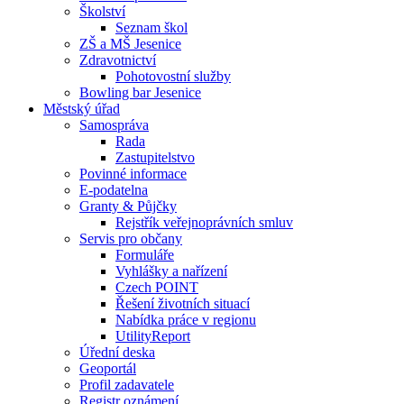
Školství
Seznam škol
ZŠ a MŠ Jesenice
Zdravotnictví
Pohotovostní služby
Bowling bar Jesenice
Městský úřad
Samospráva
Rada
Zastupitelstvo
Povinné informace
E-podatelna
Granty & Půjčky
Rejstřík veřejnoprávních smluv
Servis pro občany
Formuláře
Vyhlášky a nařízení
Czech POINT
Řešení životních situací
Nabídka práce v regionu
UtilityReport
Úřední deska
Geoportál
Profil zadavatele
Registr oznámení