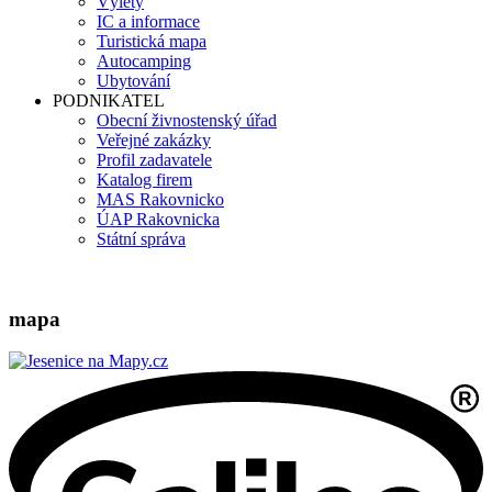
Výlety
IC a informace
Turistická mapa
Autocamping
Ubytování
PODNIKATEL
Obecní živnostenský úřad
Veřejné zakázky
Profil zadavatele
Katalog firem
MAS Rakovnicko
ÚAP Rakovnicka
Státní správa
mapa