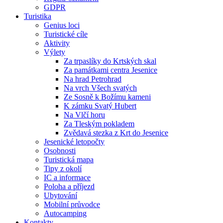
GDPR
Turistika
Genius loci
Turistické cíle
Aktivity
Výlety
Za trpaslíky do Krtských skal
Za památkami centra Jesenice
Na hrad Petrohrad
Na vrch Všech svatých
Ze Sosně k Božímu kameni
K zámku Svatý Hubert
Na Vlčí horu
Za Tleským pokladem
Zvědavá stezka z Krt do Jesenice
Jesenické letopočty
Osobnosti
Turistická mapa
Tipy z okolí
IC a informace
Poloha a příjezd
Ubytování
Mobilní průvodce
Autocamping
Kontakty