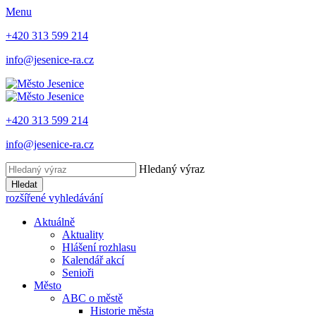
Menu
+420 313 599 214
info@jesenice-ra.cz
+420 313 599 214
info@jesenice-ra.cz
Hledaný výraz
Hledat
rozšířené vyhledávání
Aktuálně
Aktuality
Hlášení rozhlasu
Kalendář akcí
Senioři
Město
ABC o městě
Historie města