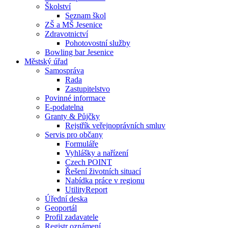
Školství
Seznam škol
ZŠ a MŠ Jesenice
Zdravotnictví
Pohotovostní služby
Bowling bar Jesenice
Městský úřad
Samospráva
Rada
Zastupitelstvo
Povinné informace
E-podatelna
Granty & Půjčky
Rejstřík veřejnoprávních smluv
Servis pro občany
Formuláře
Vyhlášky a nařízení
Czech POINT
Řešení životních situací
Nabídka práce v regionu
UtilityReport
Úřední deska
Geoportál
Profil zadavatele
Registr oznámení