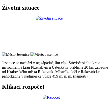
Životní situace
Jesenice se nachází v nejzápadnějším cípu Středočeského kraje
na rozhraní s kraji Plzeňským a Ústeckým, přibližně 20 km západně
od Královského města Rakovník. Městečko leží v Rakovnické
pahorkatině v nadmořské výšce 459 m. n. m. (náměstí).
Klikací rozpočet