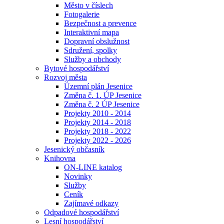
Město v číslech
Fotogalerie
Bezpečnost a prevence
Interaktivní mapa
Dopravní obslužnost
Sdružení, spolky
Služby a obchody
Bytové hospodářství
Rozvoj města
Územní plán Jesenice
Změna č. 1. ÚP Jesenice
Změna č. 2 ÚP Jesenice
Projekty 2010 - 2014
Projekty 2014 - 2018
Projekty 2018 - 2022
Projekty 2022 - 2026
Jesenický občasník
Knihovna
ON-LINE katalog
Novinky
Služby
Ceník
Zajímavé odkazy
Odpadové hospodářství
Lesní hospodářství