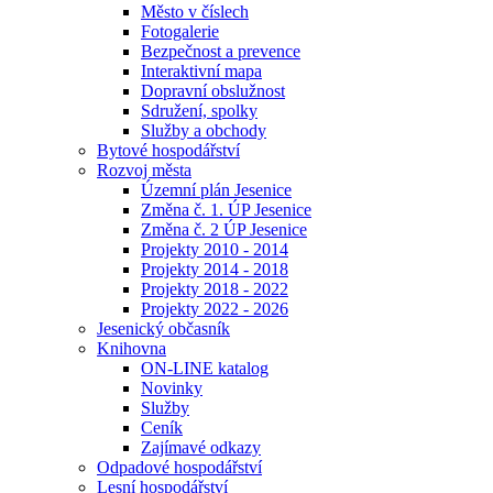
Město v číslech
Fotogalerie
Bezpečnost a prevence
Interaktivní mapa
Dopravní obslužnost
Sdružení, spolky
Služby a obchody
Bytové hospodářství
Rozvoj města
Územní plán Jesenice
Změna č. 1. ÚP Jesenice
Změna č. 2 ÚP Jesenice
Projekty 2010 - 2014
Projekty 2014 - 2018
Projekty 2018 - 2022
Projekty 2022 - 2026
Jesenický občasník
Knihovna
ON-LINE katalog
Novinky
Služby
Ceník
Zajímavé odkazy
Odpadové hospodářství
Lesní hospodářství