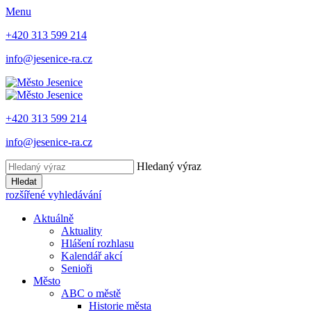
Menu
+420 313 599 214
info@jesenice-ra.cz
+420 313 599 214
info@jesenice-ra.cz
Hledaný výraz
Hledat
rozšířené vyhledávání
Aktuálně
Aktuality
Hlášení rozhlasu
Kalendář akcí
Senioři
Město
ABC o městě
Historie města