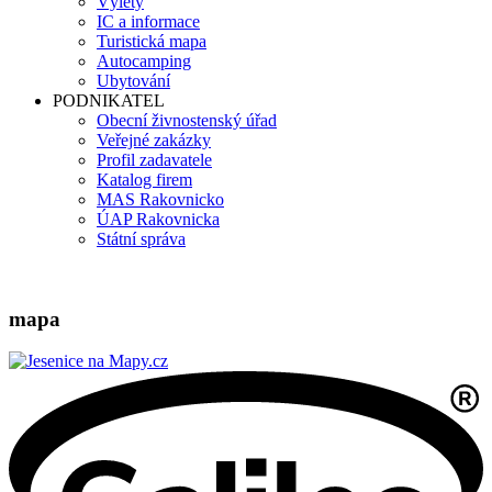
Výlety
IC a informace
Turistická mapa
Autocamping
Ubytování
PODNIKATEL
Obecní živnostenský úřad
Veřejné zakázky
Profil zadavatele
Katalog firem
MAS Rakovnicko
ÚAP Rakovnicka
Státní správa
mapa