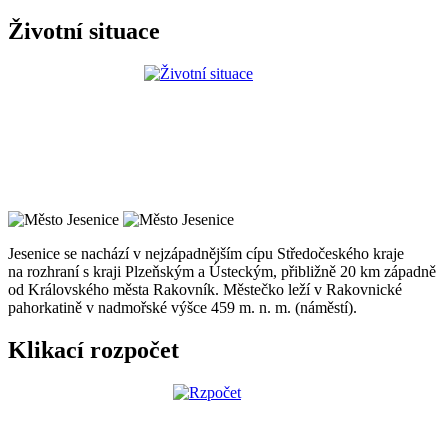
Životní situace
Jesenice se nachází v nejzápadnějším cípu Středočeského kraje
na rozhraní s kraji Plzeňským a Ústeckým, přibližně 20 km západně
od Královského města Rakovník. Městečko leží v Rakovnické
pahorkatině v nadmořské výšce 459 m. n. m. (náměstí).
Klikací rozpočet