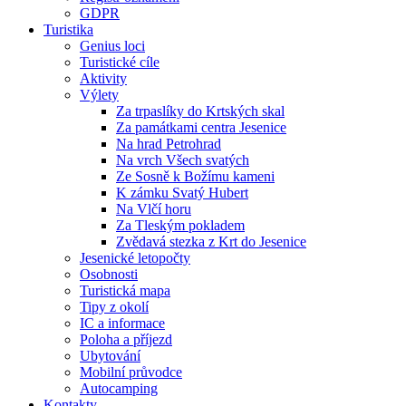
GDPR
Turistika
Genius loci
Turistické cíle
Aktivity
Výlety
Za trpaslíky do Krtských skal
Za památkami centra Jesenice
Na hrad Petrohrad
Na vrch Všech svatých
Ze Sosně k Božímu kameni
K zámku Svatý Hubert
Na Vlčí horu
Za Tleským pokladem
Zvědavá stezka z Krt do Jesenice
Jesenické letopočty
Osobnosti
Turistická mapa
Tipy z okolí
IC a informace
Poloha a příjezd
Ubytování
Mobilní průvodce
Autocamping
Kontakty