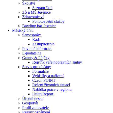
Školství
Seznam škol
ZŠ a MŠ Jesenice
Zdravotnictví
Pohotovostní služby
Bowling bar Jesenice
Městský úřad
Samospráva
Rada
Zastupitelstvo
Povinné informace
E-podatelna
Granty & Půjčky
Rejstřík veřejnoprávních smluv
Servis pro občany
Formuláře
Vyhlášky a nařízení
Czech POINT
Řešení životních situací
Nabídka práce v regionu
UtilityReport
Úřední deska
Geoportál
Profil zadavatele
Registr oznámení